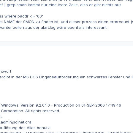
f | grep smon kommt nur eine leere Zeile, also er gibt nichts aus
ss where paddr <> '00'
ei NAME der SMON zu finden ist, und dieser prozess einen errorcount (
evanter zeilen aus der alart.log wäre ebenfalls interessant.
ntwort
1 ergibt in der MS DOS Eingabeaufforderung ein schwarzes Fenster und in
it Windows: Version 9.2.0.1.0 - Production on 01-SEP-2006 17:49:46
orporation. All rights reserved.
t:
\admin\sqlnet.ora
flösung des Alias benutzt