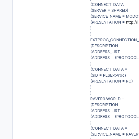
(CONNECT_DATA =
(SERVER = SHARED)
(SERVICE_NAME = MODO
(PRESENTATION =
http:/
)
)
EXTPROC_CONNECTION_
(DESCRIPTION =
(ADDRESS_LIST =
(ADDRESS = (PROTOCOL 
)
(CONNECT_DATA =
(SID = PLSExtProc)
(PRESENTATION = RO)
)
)
RAVER9.WORLD =
(DESCRIPTION =
(ADDRESS_LIST =
(ADDRESS = (PROTOCOL =
)
(CONNECT_DATA =
(SERVICE_NAME = RAVER