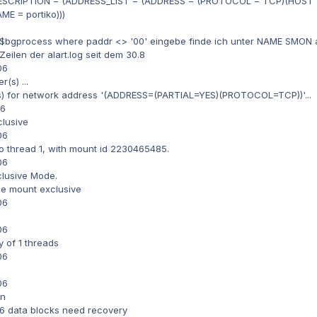
(DESCRIPTION = (ADDRESS_LIST = (ADDRESS = (PROTOCOL = TCP)(HOST =
E = portiko)))
v$bgprocess where paddr <> '00' eingebe finde ich unter NAME SMON a
Zeilen der alart.log seit dem 30.8
06
(s) ...
r(s) for network address '(ADDRESS=(PARTIAL=YES)(PROTOCOL=TCP))'...
06
clusive
06
o thread 1, with mount id 2230465485.
06
lusive Mode.
se mount exclusive
06
06
 of 1 threads
06
06
an
66 data blocks need recovery