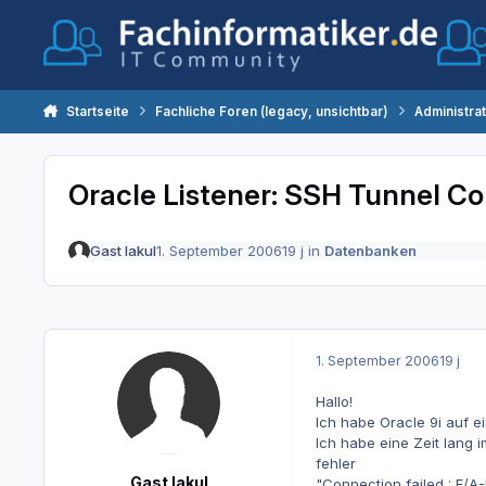
Zum Inhalt springen
Startseite
Fachliche Foren (legacy, unsichtbar)
Administra
Oracle Listener: SSH Tunnel Co
Gast lakul
1. September 2006
19 j
in
Datenbanken
1. September 2006
19 j
Hallo!
Ich habe Oracle 9i auf e
Ich habe eine Zeit lang 
fehler
Gast lakul
"Connection failed : E/A