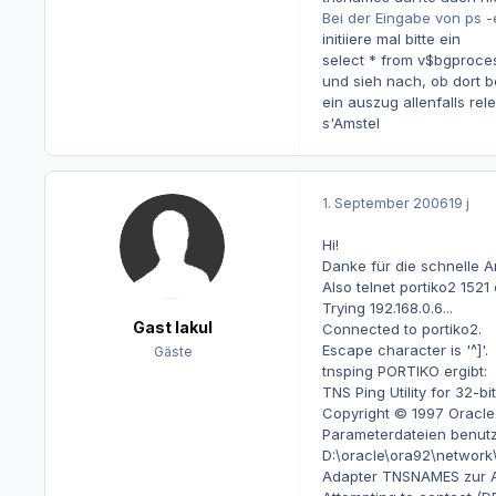
Bei der Eingabe von ps -e
initiiere mal bitte ein
select * from v$bgproce
und sieh nach, ob dort b
ein auszug allenfalls rel
s'Amstel
1. September 2006
19 j
Hi!
Danke für die schnelle A
Also telnet portiko2 152
Trying 192.168.0.6...
Gast lakul
Connected to portiko2.
Escape character is '^]'.
Gäste
tnsping PORTIKO ergibt:
TNS Ping Utility for 32-b
Copyright © 1997 Oracle C
Parameterdateien benutz
D:\oracle\ora92\network
Adapter TNSNAMES zur Au