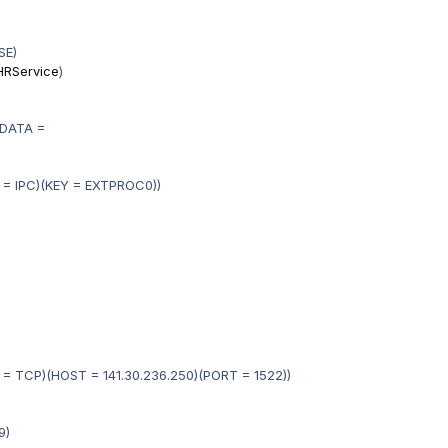
SE)
/HRService
)
DATA =
= IPC)(KEY = EXTPROC0))
 TCP)(HOST = 141.30.236.250)(PORT = 1522))
9)