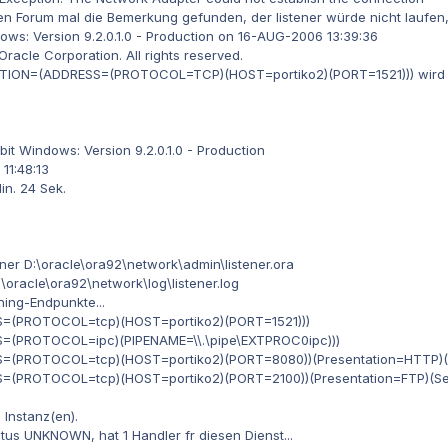
 Forum mal die Bemerkung gefunden, der listener würde nicht laufen, abe
ws: Version 9.2.0.1.0 - Production on 16-AUG-2006 13:39:36
racle Corporation. All rights reserved.
PTION=(ADDRESS=(PROTOCOL=TCP)(HOST=portiko2)(PORT=1521))) wird
it Windows: Version 9.2.0.1.0 - Production
11:48:13
in. 24 Sek.
ner D:\oracle\ora92\network\admin\listener.ora
\oracle\ora92\network\log\listener.log
ing-Endpunkte...
=(PROTOCOL=tcp)(HOST=portiko2)(PORT=1521)))
=(PROTOCOL=ipc)(PIPENAME=\\.\pipe\EXTPROC0ipc)))
=(PROTOCOL=tcp)(HOST=portiko2)(PORT=8080))(Presentation=HTTP)(
=(PROTOCOL=tcp)(HOST=portiko2)(PORT=2100))(Presentation=FTP)(S
 Instanz(en).
atus UNKNOWN, hat 1 Handler fr diesen Dienst...