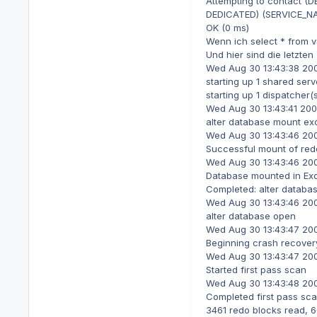
Attempting to contact 
DEDICATED) (SERVICE_NAM
OK (0 ms)
Wenn ich select * from 
Und hier sind die letzten 
Wed Aug 30 13:43:38 20
starting up 1 shared server
starting up 1 dispatche
Wed Aug 30 13:43:41 20
alter database mount ex
Wed Aug 30 13:43:46 20
Successful mount of red
Wed Aug 30 13:43:46 20
Database mounted in Exc
Completed: alter databa
Wed Aug 30 13:43:46 20
alter database open
Wed Aug 30 13:43:47 20
Beginning crash recovery
Wed Aug 30 13:43:47 20
Started first pass scan
Wed Aug 30 13:43:48 20
Completed first pass sc
3461 redo blocks read, 