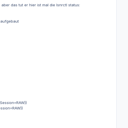
r das tut er hier ist mal die lsnrctl status:
 aufgebaut
Session=RAW))
ession=RAW))