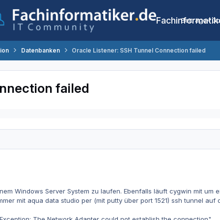
Fachinformatik
Beiträge
Co
tion
Datenbanken
Oracle Listener: SSH Tunnel Connection failed
nnection failed
inem Windows Server System zu laufen. Ebenfalls läuft cygwin mit um 
immer mit aqua data studio per (mit putty über port 1521) ssh tunnel au
-Exception: The Network Adapter could not establish the connection"