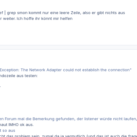
f | grep smon kommt nur eine leere Zeile, also er gibt nichts aus
r weiter. Ich hoffe ihr könnt mir helfen
-Exception: The Network Adapter could not establish the connection"
dozeile aus testen:
1
 Forum mal die Bemerkung gefunden, der listener würde nicht laufen, abe
chaut IMHO ok aus.
t so aus
ht das problem sein, zumal da ja vermutlich (und das ist auch die frag