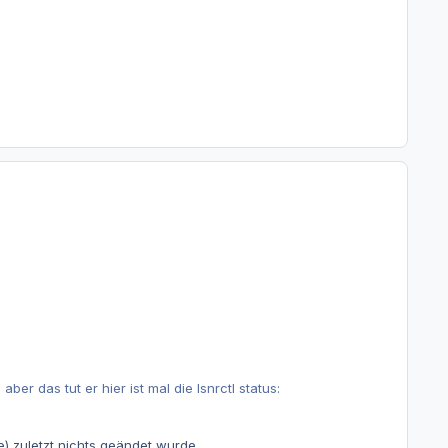
r das tut er hier ist mal die lsnrctl status:
e) zuletzt nichts geändet wurde.