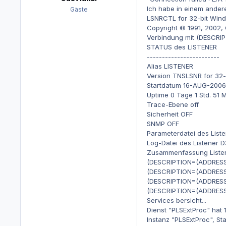
Ich habe in einem anderen
Gäste
LSNRCTL for 32-bit Windo
Copyright © 1991, 2002, O
Verbindung mit (DESCRI
STATUS des LISTENER
------------------------
Alias LISTENER
Version TNSLSNR for 32-b
Startdatum 16-AUG-2006 
Uptime 0 Tage 1 Std. 51 M
Trace-Ebene off
Sicherheit OFF
SNMP OFF
Parameterdatei des Liste
Log-Datei des Listener D:
Zusammenfassung Listen
(DESCRIPTION=(ADDRESS
(DESCRIPTION=(ADDRESS
(DESCRIPTION=(ADDRESS
(DESCRIPTION=(ADDRESS
Services bersicht...
Dienst "PLSExtProc" hat 1
Instanz "PLSExtProc", St