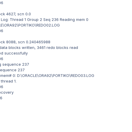
06
ock 4627, scn 0.0
 Log: Thread 1 Group 2 Seq 236 Reading mem 0
CLE\ORA92\PORTIKO\REDO02.LOG
06
lock 8088, scn 0.240465988
data blocks written, 3461 redo blocks read
d successfully
06
og sequence 237
 sequence 237
37 mem# 0: D:\ORACLE\ORA92\PORTIKO\REDO03.LOG
thread 1.
06
ecovery
06