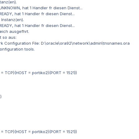
tanz(en).
 UNKNOWN, hat 1 Handler fr diesen Dienst...
READY, hat 1 Handler fr diesen Dienst...
 Instanz(en).
READY, hat 1 Handler fr diesen Dienst...
eich ausgefhrt.
 so aus:
Configuration File: D:\oracle\ora92\network\admin\tnsnames.ora
nfiguration tools.
 TCP)(HOST = portiko2)(PORT = 1521))
)
 TCP)(HOST = portiko2)(PORT = 1521))