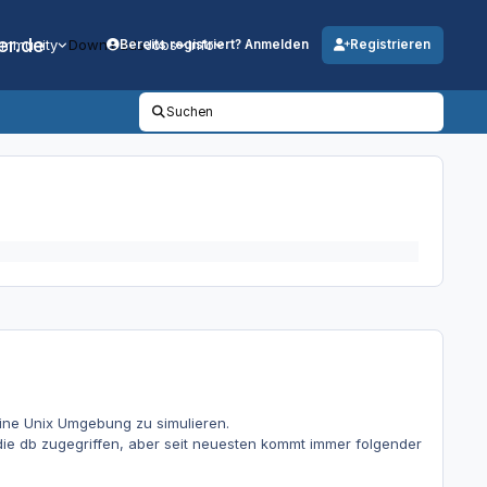
er.de
mmunity
Downloads
Jobs
Info
Bereits registriert? Anmelden
Registrieren
Suchen
eine Unix Umgebung zu simulieren.
f die db zugegriffen, aber seit neuesten kommt immer folgender