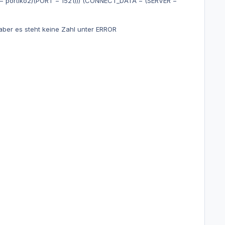
 portiko2)(PORT = 1521))) (CONNECT_DATA = (SERVER =
ber es steht keine Zahl unter ERROR