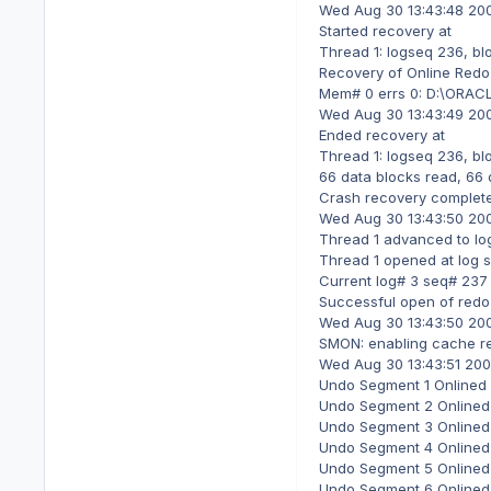
Wed Aug 30 13:43:48 20
Started recovery at
Thread 1: logseq 236, bl
Recovery of Online Redo
Mem# 0 errs 0: D:\ORA
Wed Aug 30 13:43:49 20
Ended recovery at
Thread 1: logseq 236, b
66 data blocks read, 66 
Crash recovery complete
Wed Aug 30 13:43:50 20
Thread 1 advanced to l
Thread 1 opened at log
Current log# 3 seq# 2
Successful open of redo 
Wed Aug 30 13:43:50 20
SMON: enabling cache r
Wed Aug 30 13:43:51 20
Undo Segment 1 Onlined
Undo Segment 2 Onlined
Undo Segment 3 Onlined
Undo Segment 4 Onlined
Undo Segment 5 Onlined
Undo Segment 6 Onlined