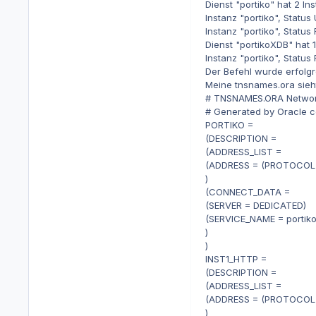
Dienst "portiko" hat 2 Ins
Instanz "portiko", Status
Instanz "portiko", Status 
Dienst "portikoXDB" hat 1
Instanz "portiko", Status 
Der Befehl wurde erfolgr
Meine tnsnames.ora sieht
# TNSNAMES.ORA Network 
# Generated by Oracle co
PORTIKO =
(DESCRIPTION =
(ADDRESS_LIST =
(ADDRESS = (PROTOCOL =
)
(CONNECT_DATA =
(SERVER = DEDICATED)
(SERVICE_NAME = portiko
)
)
INST1_HTTP =
(DESCRIPTION =
(ADDRESS_LIST =
(ADDRESS = (PROTOCOL =
)