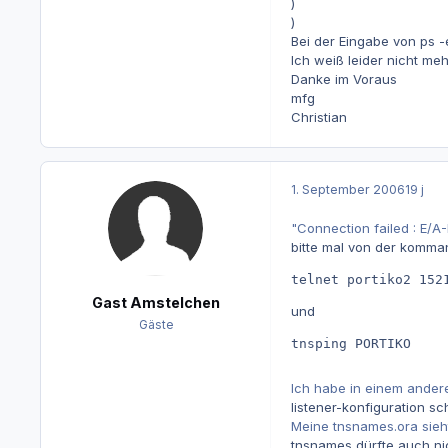
)
)
Bei der Eingabe von ps -e
Ich weiß leider nicht meh
Danke im Voraus
mfg
Christian
1. September 2006
19 j
"Connection failed : E/A
bitte mal von der komman
telnet portiko2 152
Gast Amstelchen
und
Gäste
tnsping PORTIKO
Ich habe in einem anderen
listener-konfiguration s
Meine tnsnames.ora sieh
tnsnames dürfte auch nic