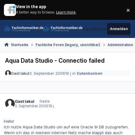
Zum Inhalt springen
View in the app
×
A better way to browse.
Learn more
.
Di
Fachinformatiker.de
Anmelden
Startseite
Fachliche Foren (legacy, unsichtbar)
Administration
Aqua Data Studio - Connectio failed
Gast lakul
3. September 2006
19 j
in
Datenbanken
Gast lakul
Gäste
3. September 2006
19 j
Hallo!
Ich nutze Aqua Data Studio um auf eine Oracle 9i DB zuzugreifen.
Wenn ich das in meinem internen Netz mache klappt das auch