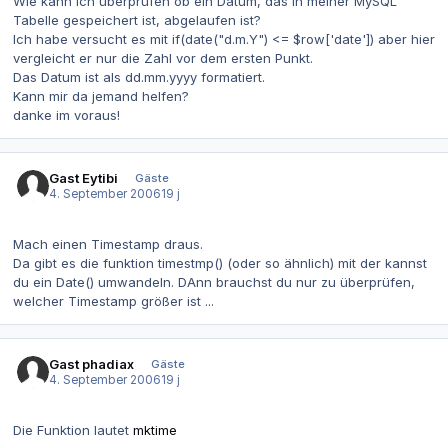
Wie kann ich überprüfen ob ein Datum, das in meiner MySQL
Tabelle gespeichert ist, abgelaufen ist?
Ich habe versucht es mit if(date("d.m.Y") <= $row['date']) aber hier
vergleicht er nur die Zahl vor dem ersten Punkt.
Das Datum ist als dd.mm.yyyy formatiert.
Kann mir da jemand helfen?
danke im voraus!
Gast Eytibi
Gäste
4. September 2006
19 j
Mach einen Timestamp draus.
Da gibt es die funktion timestmp() (oder so ähnlich) mit der kannst
du ein Date() umwandeln. DAnn brauchst du nur zu überprüfen,
welcher Timestamp größer ist ...
Gast phadiax
Gäste
4. September 2006
19 j
Die Funktion lautet
mktime