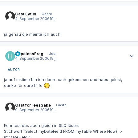
Gast Eytibi
Gäste
4. September 2006
19 j
ja genau die meinte ich auch
Autor-Statistiken
HopelessFrag
User
4. September 2006
19 j
AUTOR
ja auf mktime bin ich dann auch gekommen und habs gelöst,
danke für eure hilfe
Gast forTeesSake
Gäste
9. September 2006
19 j
Könntest das auch gleich in SLQ lösen.
Stichwort "Select myDateField FROM myTable Where Now() >
myDateField;"