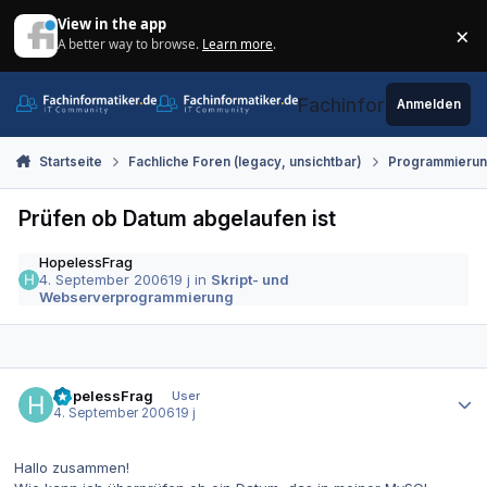
Zum Inhalt springen
View in the app
×
A better way to browse.
Learn more
.
Di
Fachinformatiker.de
Anmelden
Startseite
Fachliche Foren (legacy, unsichtbar)
Programmieru
Prüfen ob Datum abgelaufen ist
HopelessFrag
4. September 2006
19 j
in
Skript- und
Webserverprogrammierung
Autor-Statistiken
HopelessFrag
User
4. September 2006
19 j
Hallo zusammen!