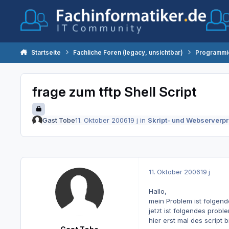
Zum Inhalt springen
Startseite
Fachliche Foren (legacy, unsichtbar)
Programmi
frage zum tftp Shell Script
Gast Tobe
11. Oktober 2006
19 j
in
Skript- und Webserver
11. Oktober 2006
19 j
Hallo,
mein Problem ist folgendes
jetzt ist folgendes problem
hier erst mal des script bi