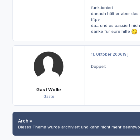
funktioniert
danach hält er aber des
tftp>
da... und es passiert nicht
danke für eure hilfe
11. Oktober 2006
19 j
Doppelt
Gast Wolle
Gäste
Archiv
Dieses Thema wurde archiviert und kann nicht mehr beantwo