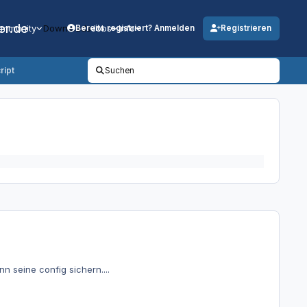
er.de
mmunity
Downloads
Jobs
Info
Bereits registriert? Anmelden
Registrieren
ript
Suchen
nn seine config sichern....