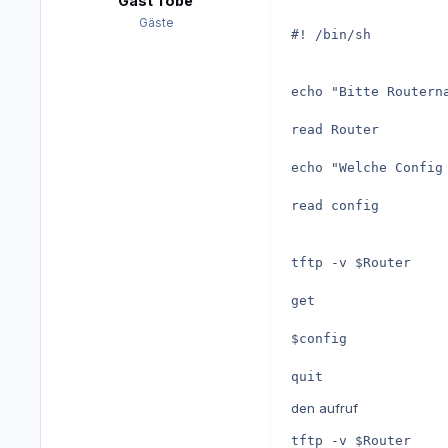
Gast Tobe
Gäste
#! /bin/sh

echo "Bitte Routerna
read Router

echo "Welche Config 
read config

tftp -v $Router

get

$config

quit
den aufruf
tftp -v $Router 