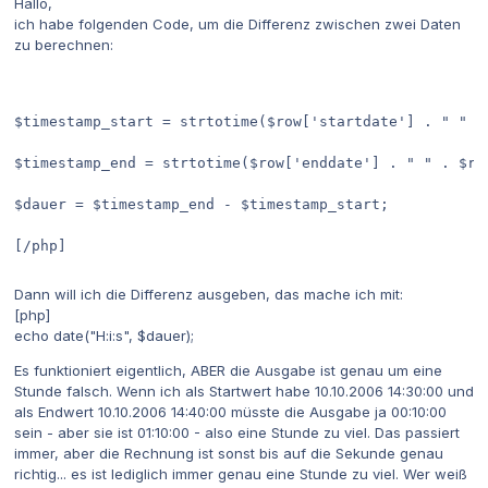
Hallo,
ich habe folgenden Code, um die Differenz zwischen zwei Daten
zu berechnen:
$timestamp_start = strtotime($row['startdate'] . " " .
$timestamp_end = strtotime($row['enddate'] . " " . $ro
$dauer = $timestamp_end - $timestamp_start;
[/php]
Dann will ich die Differenz ausgeben, das mache ich mit:
[php]
echo date("H:i:s", $dauer);
Es funktioniert eigentlich, ABER die Ausgabe ist genau um eine
Stunde falsch. Wenn ich als Startwert habe 10.10.2006 14:30:00 und
als Endwert 10.10.2006 14:40:00 müsste die Ausgabe ja 00:10:00
sein - aber sie ist 01:10:00 - also eine Stunde zu viel. Das passiert
immer, aber die Rechnung ist sonst bis auf die Sekunde genau
richtig... es ist lediglich immer genau eine Stunde zu viel. Wer weiß