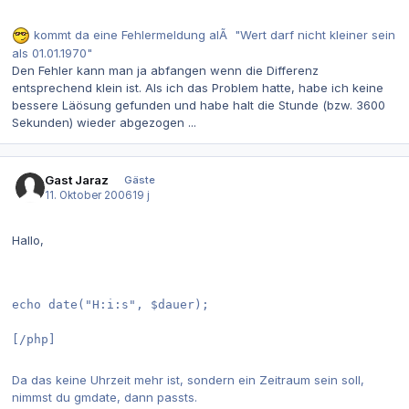
kommt da eine Fehlermeldung alÃ "Wert darf nicht kleiner sein
als 01.01.1970"
Den Fehler kann man ja abfangen wenn die Differenz
entsprechend klein ist. Als ich das Problem hatte, habe ich keine
bessere Läösung gefunden und habe halt die Stunde (bzw. 3600
Sekunden) wieder abgezogen ...
Gast Jaraz
Gäste
11. Oktober 2006
19 j
Hallo,
echo date("H:i:s", $dauer);
[/php]
Da das keine Uhrzeit mehr ist, sondern ein Zeitraum sein soll,
nimmst du gmdate, dann passts.