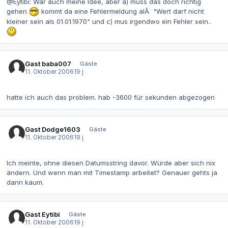
@Eytibi: War auch meine Idee, aber a) muss das doch richtig
gehen
kommt da eine Fehlermeldung alÃ "Wert darf nicht
kleiner sein als 01.01.1970" und c) mus irgendwo ein Fehler sein..
Gast baba007
Gäste
11. Oktober 2006
19 j
hatte ich auch das problem. hab -3600 für sekunden abgezogen
Gast Dodge1603
Gäste
11. Oktober 2006
19 j
Ich meinte, ohne diesen Datumsstring davor. Würde aber sich nix
ändern. Und wenn man mit Timestamp arbeitet? Genauer gehts ja
dann kaum.
Gast Eytibi
Gäste
11. Oktober 2006
19 j