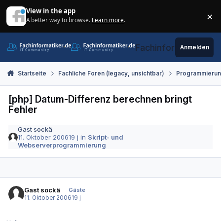
Zum Inhalt springen
View in the app
×
A better way to browse.
Learn more
.
Di
Fachinformatiker.de
Anmelden
Startseite
Fachliche Foren (legacy, unsichtbar)
Programmieru
[php] Datum-Differenz berechnen bringt
Fehler
Gast sockä
11. Oktober 2006
19 j
in
Skript- und
Webserverprogrammierung
Gast sockä
Gäste
11. Oktober 2006
19 j