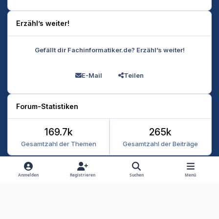
Erzähl’s weiter!
Gefällt dir Fachinformatiker.de? Erzähl’s weiter!
E-Mail
Teilen
Forum-Statistiken
169.7k
265k
Gesamtzahl der Themen
Gesamtzahl der Beiträge
Heller Modus
Dunkler Modus
Systemeinstellung
Anmelden
Registrieren
Suchen
Menü
Datenschutz
Kontakt
Cookies
RSS
Fachinformatiker 2026
Powered by
Invision Community