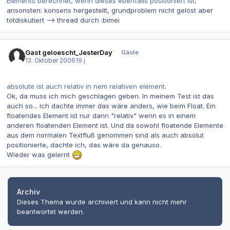
Elements berechnet, wenn dieses ebenfalls positioniert ist,
ansonsten: konsens hergestellt, grundproblem nicht gelöst aber
totdiskutiert --> thread durch :bimei
Gast geloescht_JesterDay
Gäste
13. Oktober 2006
19 j
absolute ist auch relativ in nem relativen element.
Ok, da muss ich mich geschlagen geben. In meinem Test ist das
auch so... Ich dachte immer das wäre anders, wie beim Float. Ein
floatendes Element ist nur dann "relativ" wenn es in einem
anderen floatenden Element ist. Und da sowohl floatende Elemente
aus dem normalen Textfluß genommen sind als auch absolut
positionierte, dachte ich, das wäre da genauso.
Wieder was gelernt
Archiv
Dieses Thema wurde archiviert und kann nicht mehr
beantwortet werden.