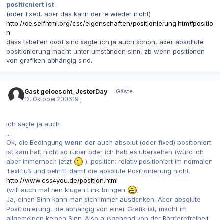
positioniert ist.
(oder fixed, aber das kann der ie wieder nicht)
http://de.selfhtml.org/css/eigenschaften/positionierung.htm#positio
n
dass tabellen doof sind sagte ich ja auch schon, aber absoltute
positionierung macht unter umständen sinn, zb wenn positionen
von grafiken abhängig sind.
Gast geloescht_JesterDay
Gäste
12. Oktober 2006
19 j
ich sagte ja auch
...
Ok, die Bedingung
wenn
der auch absolut (oder fixed) positioniert
ist kam halt nicht so rüber oder ich hab es übersehen (würd ich
aber immernoch jetzt
). position: relativ positioniert im normalen
Textfluß und betrifft damit die absolute Positionierung nicht.
http://www.css4you.de/position.html
(will auch mal nen klugen Link bringen
)
Ja, einen Sinn kann man sich immer ausdenken. Aber absolute
Positionierung, die abhängig von einer Grafik ist, macht im
allgemeinen keinen Sinn. Also ausgehend von der Barrierefreiheit