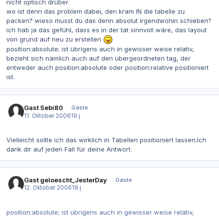
nicht optisch drüber.
wo ist denn das problem dabei, den kram IN die tabelle zu
packen? wieso musst du das denn absolut irgendwohin schieben?
ich hab ja das gefühl, dass es in der tat sinnvoll wäre, das layout
von grund auf neu zu erstellen
position:absolute; ist übrigens auch in gewisser weise relativ,
bezieht sich nämlich auch auf den übergeordneten tag, der
entweder auch position:absolute oder position:relative positioniert
ist.
Gast Sebi80
Gäste
11. Oktober 2006
19 j
Vielleicht sollte ich das wirklich in Tabellen positioniert lassen.Ich
dank dir auf jeden Fall für deine Antwort.
Gast geloescht_JesterDay
Gäste
12. Oktober 2006
19 j
position:absolute; ist übrigens auch in gewisser weise relativ,