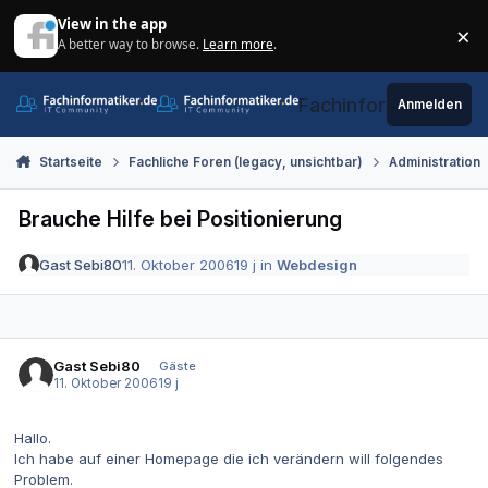
Zum Inhalt springen
View in the app
×
A better way to browse.
Learn more
.
Di
Fachinformatiker.de
Anmelden
Startseite
Fachliche Foren (legacy, unsichtbar)
Administration
Brauche Hilfe bei Positionierung
Gast Sebi80
11. Oktober 2006
19 j
in
Webdesign
Gast Sebi80
Gäste
11. Oktober 2006
19 j
Hallo.
Ich habe auf einer Homepage die ich verändern will folgendes
Problem.