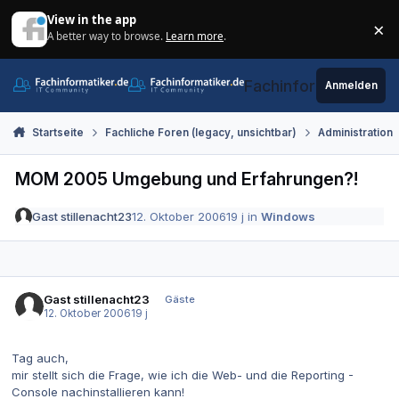
Zum Inhalt springen
View in the app
×
A better way to browse.
Learn more
.
Di
Fachinformatiker.de
Anmelden
Startseite
Fachliche Foren (legacy, unsichtbar)
Administration
MOM 2005 Umgebung und Erfahrungen?!
Gast stillenacht23
12. Oktober 2006
19 j
in
Windows
Gast stillenacht23
Gäste
12. Oktober 2006
19 j
Tag auch,
mir stellt sich die Frage, wie ich die Web- und die Reporting -
Console nachinstallieren kann!