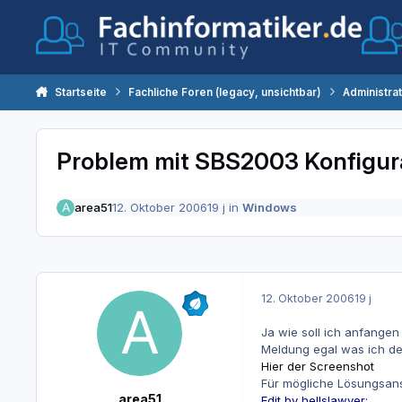
Zum Inhalt springen
Startseite
Fachliche Foren (legacy, unsichtbar)
Administra
Problem mit SBS2003 Konfigur
area51
12. Oktober 2006
19 j
in
Windows
12. Oktober 2006
19 j
Ja wie soll ich anfange
Meldung egal was ich de
Hier der Screenshot
Für mögliche Lösungsans
area51
Edit by hellslawyer: