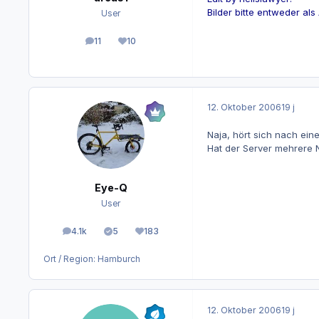
Bilder bitte entweder als
User
11
10
Beiträge
Reputation
12. Oktober 2006
19 j
Naja, hört sich nach ein
Hat der Server mehrere 
Eye-Q
User
4.1k
5
183
Beiträge
Lösungen
Reputation
Ort / Region:
Hamburch
12. Oktober 2006
19 j