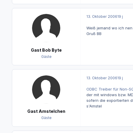
13. Oktober 2006
19 j
Weiß jemand wo ich nen 
Gruß BB
Gast Bob Byte
Gäste
13. Oktober 2006
19 j
ODBC Treiber für Non-S
der mit windows bzw. MDA
sofern die exportierten d
s'Amstel
Gast Amstelchen
Gäste