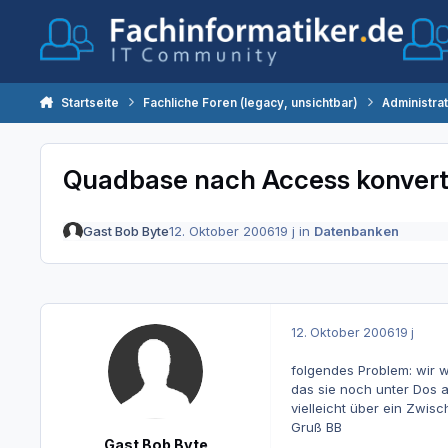
Zum Inhalt springen
Startseite
Fachliche Foren (legacy, unsichtbar)
Administra
Quadbase nach Access konvert
Gast Bob Byte
12. Oktober 2006
19 j
in
Datenbanken
12. Oktober 2006
19 j
folgendes Problem: wir w
das sie noch unter Dos a
vielleicht über ein Zwis
Gruß BB
Gast Bob Byte