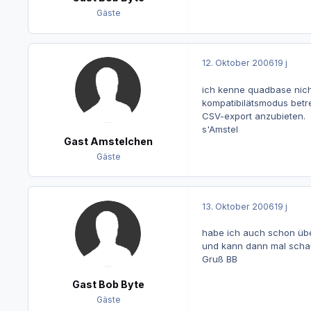
Gäste
12. Oktober 2006
19 j
ich kenne quadbase nich
kompatibilätsmodus betre
CSV-export anzubieten.
s'Amstel
Gast Amstelchen
Gäste
13. Oktober 2006
19 j
habe ich auch schon über
und kann dann mal schau
Gruß BB
Gast Bob Byte
Gäste