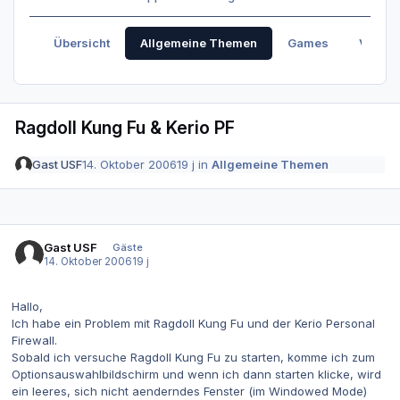
Übersicht
Allgemeine Themen
Games
Verabr
Ragdoll Kung Fu & Kerio PF
Gast USF
14. Oktober 2006
19 j
in
Allgemeine Themen
Gast USF
Gäste
14. Oktober 2006
19 j
Hallo,
Ich habe ein Problem mit Ragdoll Kung Fu und der Kerio Personal
Firewall.
Sobald ich versuche Ragdoll Kung Fu zu starten, komme ich zum
Optionsauswahlbildschirm und wenn ich dann starten klicke, wird
ein leeres, sich nicht aenderndes Fenster (im Windowed Mode)