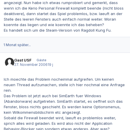
angezeigt. Nun habe ich etwas rumprobiert und gemerkt, dass
wenn ich die Kerio Personal Firewall komplett beende (nicht bloss
deaktivere), dann startet das Spiel problemlos, bzw. laeuft an der
Stelle des leeren Fensters auch einfach normal weiter. Woran
koennte das liegen und wie koennte ich das beheben?
Es handelt sich um die Steam-Version von Ragdoll Kung Fu.
1 Monat später...
Gast USF
Gäste
27. November 2006
19 j
Ich moechte das Problem nocheinmal aufgreifen. Um keinen
neuen Thread aufzumachen, stelle ich hier nochmal eine Anfrage
rein.
Das Problem ist jetzt auch bei SimEarth fuer Windows
(Abandonware) aufgetreten. SimEarth startet, es oeffnet sich das
Fenster, bloss nichts geschieht. Es werden keine Optionsmenus,
kein Wilkommensbildschirm etc angezeigt.
Sobald die Firewall beendet wird, laeuft es problemlos weiter,
sprich alles wird geladen. Es wird also nicht der Application
Behavior-Blocker sein sondern etwas anderes. Aber was?