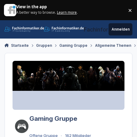
Zum Inhalt springen
View in the app
×
A better way to browse.
Learn more
.
Di
Fachinformatiker.de
Anmelden
Startseite
Gruppen
Gaming Gruppe
Allgemeine Themen
Gaming Gruppe
Offene Gruppe
162 Mitglieder