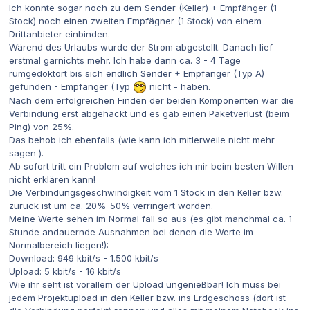
Ich konnte sogar noch zu dem Sender (Keller) + Empfänger (1
Stock) noch einen zweiten Empfägner (1 Stock) von einem
Drittanbieter einbinden.
Wärend des Urlaubs wurde der Strom abgestellt. Danach lief
erstmal garnichts mehr. Ich habe dann ca. 3 - 4 Tage
rumgedoktort bis sich endlich Sender + Empfänger (Typ A)
gefunden - Empfänger (Typ
nicht - haben.
Nach dem erfolgreichen Finden der beiden Komponenten war die
Verbindung erst abgehackt und es gab einen Paketverlust (beim
Ping) von 25%.
Das behob ich ebenfalls (wie kann ich mitlerweile nicht mehr
sagen ).
Ab sofort tritt ein Problem auf welches ich mir beim besten Willen
nicht erklären kann!
Die Verbindungsgeschwindigkeit vom 1 Stock in den Keller bzw.
zurück ist um ca. 20%-50% verringert worden.
Meine Werte sehen im Normal fall so aus (es gibt manchmal ca. 1
Stunde andauernde Ausnahmen bei denen die Werte im
Normalbereich liegen!):
Download: 949 kbit/s - 1.500 kbit/s
Upload: 5 kbit/s - 16 kbit/s
Wie ihr seht ist vorallem der Upload ungenießbar! Ich muss bei
jedem Projektupload in den Keller bzw. ins Erdgeschoss (dort ist