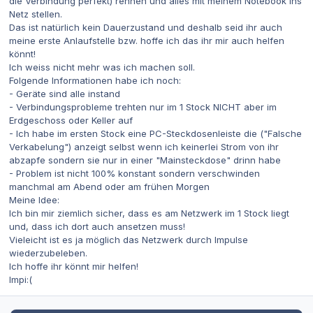
die Verbindung perfekt) rennen und alles mit meinem Notebook ins
Netz stellen.
Das ist natürlich kein Dauerzustand und deshalb seid ihr auch
meine erste Anlaufstelle bzw. hoffe ich das ihr mir auch helfen
könnt!
Ich weiss nicht mehr was ich machen soll.
Folgende Informationen habe ich noch:
- Geräte sind alle instand
- Verbindungsprobleme trehten nur im 1 Stock NICHT aber im
Erdgeschoss oder Keller auf
- Ich habe im ersten Stock eine PC-Steckdosenleiste die ("Falsche
Verkabelung") anzeigt selbst wenn ich keinerlei Strom von ihr
abzapfe sondern sie nur in einer "Mainsteckdose" drinn habe
- Problem ist nicht 100% konstant sondern verschwinden
manchmal am Abend oder am frühen Morgen
Meine Idee:
Ich bin mir ziemlich sicher, dass es am Netzwerk im 1 Stock liegt
und, dass ich dort auch ansetzen muss!
Vieleicht ist es ja möglich das Netzwerk durch Impulse
wiederzubeleben.
Ich hoffe ihr könnt mir helfen!
Impi:(