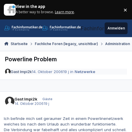
Zum Inhalt springen
View in the app
×
A better way to browse.
Learn more
.
Di
Fachinformatiker.de
Anmelden
Startseite
Fachliche Foren (legacy, unsichtbar)
Administration
Powerline Problem
Gast Impi2k
14. Oktober 2006
19 j
in
Netzwerke
Gast Impi2k
Gäste
14. Oktober 2006
19 j
Ich befinde mich seit geraumer Zeit in einem Powerlinenetzwerk
welches bis nach dem Urlaub auch wunderbar funktionierte.
Die Verbindung war fabelhalft und alles unkompliziert und schnell.