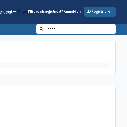
er.de
mmunity
Downloads
Jobs
Info
Bereits registriert? Anmelden
Registrieren
Suchen