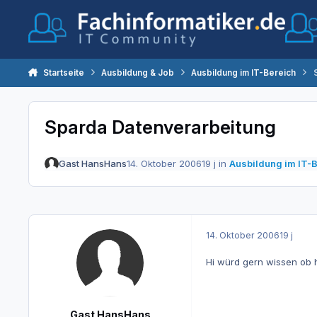
Zum Inhalt springen
Startseite
Ausbildung & Job
Ausbildung im IT-Bereich
Sparda Datenverarbeitung
Gast HansHans
14. Oktober 2006
19 j
in
Ausbildung im IT-
14. Oktober 2006
19 j
Hi würd gern wissen ob 
Gast HansHans