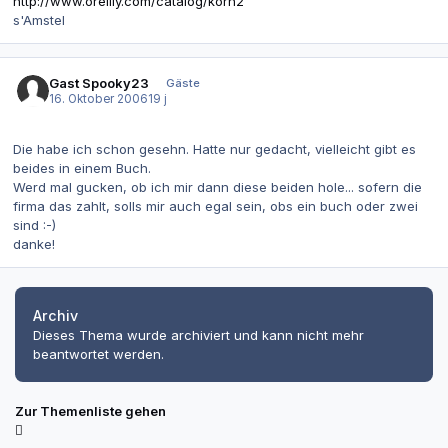
http://www.oreilly.com/catalog/korn2
s'Amstel
Gast Spooky23
Gäste
16. Oktober 2006
19 j
Die habe ich schon gesehn. Hatte nur gedacht, vielleicht gibt es
beides in einem Buch.
Werd mal gucken, ob ich mir dann diese beiden hole... sofern die
firma das zahlt, solls mir auch egal sein, obs ein buch oder zwei
sind :-)
danke!
Archiv
Dieses Thema wurde archiviert und kann nicht mehr
beantwortet werden.
Zur Themenliste gehen