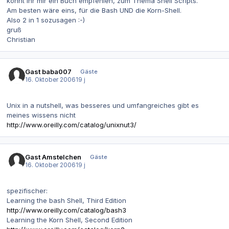
könnt Ihr mir ein Buch empfehlen, zum Thema Shell Scripts.
Am besten wäre eins, für die Bash UND die Korn-Shell.
Also 2 in 1 sozusagen :-)
gruß
Christian
Gast baba007
Gäste
16. Oktober 2006
19 j
Unix in a nutshell, was besseres und umfangreiches gibt es
meines wissens nicht
http://www.oreilly.com/catalog/unixnut3/
Gast Amstelchen
Gäste
16. Oktober 2006
19 j
spezifischer:
Learning the bash Shell, Third Edition
http://www.oreilly.com/catalog/bash3
Learning the Korn Shell, Second Edition