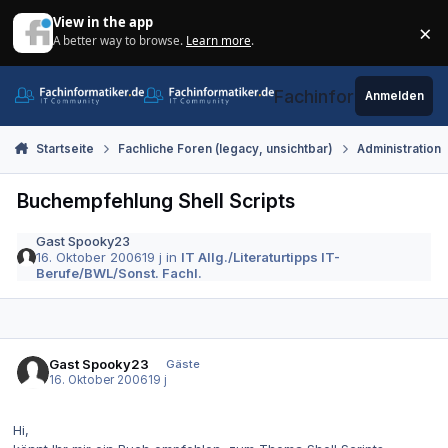
Zum Inhalt springen
View in the app
×
A better way to browse.
Learn more
.
Di
Fachinformatiker.de
Anmelden
Startseite
Fachliche Foren (legacy, unsichtbar)
Administration
Buchempfehlung Shell Scripts
Gast Spooky23
16. Oktober 2006
19 j
in
IT Allg./Literaturtipps IT-
Berufe/BWL/Sonst. Fachl.
Gast Spooky23
Gäste
16. Oktober 2006
19 j
Hi,