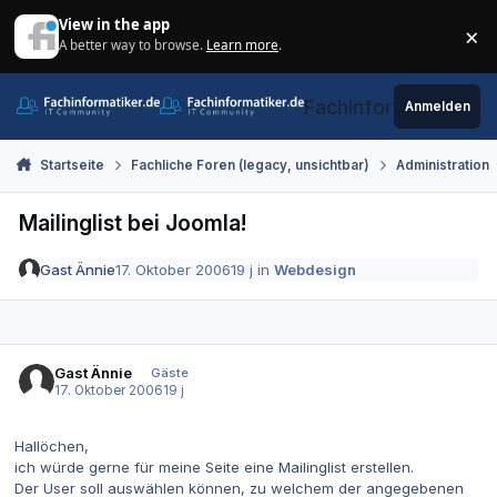
Zum Inhalt springen
View in the app
×
A better way to browse.
Learn more
.
Di
Fachinformatiker.de
Anmelden
Startseite
Fachliche Foren (legacy, unsichtbar)
Administration
Mailinglist bei Joomla!
Gast Ännie
17. Oktober 2006
19 j
in
Webdesign
Gast Ännie
Gäste
17. Oktober 2006
19 j
Hallöchen,
ich würde gerne für meine Seite eine Mailinglist erstellen.
Der User soll auswählen können, zu welchem der angegebenen