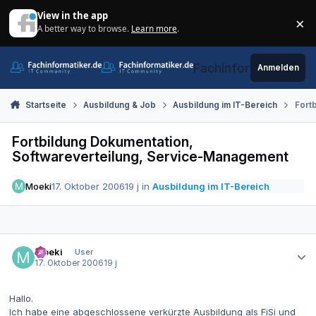
Zum Inhalt springen
View in the app
×
A better way to browse.
Learn more
.
Di
Fachinformatiker.de
Anmelden
Startseite
Ausbildung & Job
Ausbildung im IT-Bereich
Fort
Fortbildung Dokumentation,
Softwareverteilung, Service-Management
Moeki
17. Oktober 2006
19 j
in
Ausbildung im IT-Bereich
Autor-Statistiken
Moeki
User
17. Oktober 2006
19 j
Hallo.
Ich habe eine abgeschlossene verkürzte Ausbildung als FiSi und