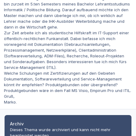
bin zurzeit im 5.ten Semesters meines Bachelor Lehramtsstudiums
Informatik / Politische Bildung. Darauf aufbauend möchte ich den
Master machen und dann überlege ich mir, ob ich wirklich auf
Lehrer mache oder die IHK-Ausbilder Weiterbildung mache und
dann in die Wirtschaft gehe.
Zur Zeit arbeite ich als studentische Hilfskraft im IT-Support einer
öffentlich-rechtlichen Funkanstalt. Dabei befasse ich mich
vorwiegend mit Dokumentation (Gebrauchsanleitungen,
Prozessmanagement, Netzwerkpläne), Clientadministration
(Softwareverteilung, ADM-Files), Recherche, Roleout-Projekten
und Sonderaufgaben. Besonders interessieren tue ich mich fürs
Service-Management (ITIL).
Welche Schulungen mit Zertifizierungen auf den Gebieten
Dokumentation, Softwareverteilung und Service-Management
könnt ihr empfehlen? Produktgebunden oder übergreifend?
Produktgebunden wäre in dem Fall MS Visio, Empirum Pro und ITIL.
Gruß,
Marko.
Archiv
Dieses Thema wurde archiviert und kann nicht mehr
beantwortet werden.