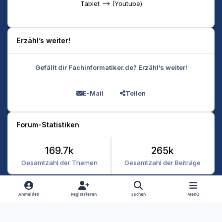
Tablet --> (Youtube)
Erzähl’s weiter!
Gefällt dir Fachinformatiker.de? Erzähl’s weiter!
E-Mail
Teilen
Forum-Statistiken
169.7k
265k
Gesamtzahl der Themen
Gesamtzahl der Beiträge
Heller Modus
Dunkler Modus
Systemeinstellung
Anmelden
Registrieren
Suchen
Menü
Datenschutz
Kontakt
Cookies
RSS
Fachinformatiker 2026
Powered by
Invision Community