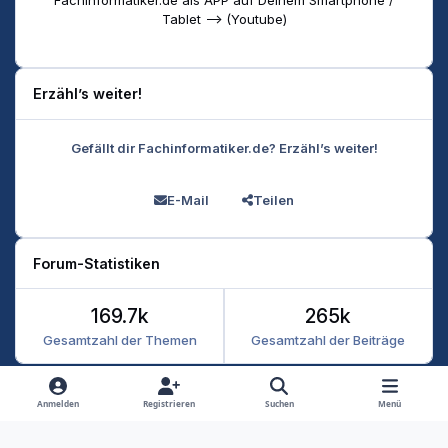
Tablet --> (Youtube)
Erzähl’s weiter!
Gefällt dir Fachinformatiker.de? Erzähl’s weiter!
E-Mail
Teilen
Forum-Statistiken
169.7k
265k
Gesamtzahl der Themen
Gesamtzahl der Beiträge
Heller Modus
Dunkler Modus
Systemeinstellung
Anmelden
Registrieren
Suchen
Menü
Datenschutz
Kontakt
Cookies
RSS