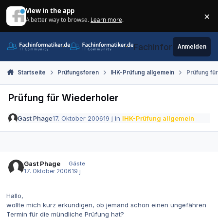
Zum Inhalt springen
View in the app
×
A better way to browse.
Learn more
.
Di
Fachinformatiker.de
Anmelden
Startseite
Prüfungsforen
IHK-Prüfung allgemein
Prüfung fü
Prüfung für Wiederholer
Gast Phage
17. Oktober 2006
19 j
in
IHK-Prüfung allgemein
Gast Phage
Gäste
17. Oktober 2006
19 j
Hallo,
wollte mich kurz erkundigen, ob jemand schon einen ungefähren
Termin für die mündliche Prüfung hat?