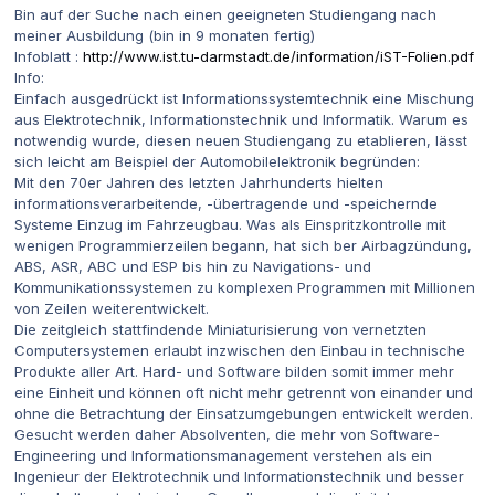
Bin auf der Suche nach einen geeigneten Studiengang nach
meiner Ausbildung (bin in 9 monaten fertig)
Infoblatt :
http://www.ist.tu-darmstadt.de/information/iST-Folien.pdf
Info:
Einfach ausgedrückt ist Informationssystemtechnik eine Mischung
aus Elektrotechnik, Informationstechnik und Informatik. Warum es
notwendig wurde, diesen neuen Studiengang zu etablieren, lässt
sich leicht am Beispiel der Automobilelektronik begründen:
Mit den 70er Jahren des letzten Jahrhunderts hielten
informationsverarbeitende, -übertragende und -speichernde
Systeme Einzug im Fahrzeugbau. Was als Einspritzkontrolle mit
wenigen Programmierzeilen begann, hat sich ber Airbagzündung,
ABS, ASR, ABC und ESP bis hin zu Navigations- und
Kommunikationssystemen zu komplexen Programmen mit Millionen
von Zeilen weiterentwickelt.
Die zeitgleich stattfindende Miniaturisierung von vernetzten
Computersystemen erlaubt inzwischen den Einbau in technische
Produkte aller Art. Hard- und Software bilden somit immer mehr
eine Einheit und können oft nicht mehr getrennt von einander und
ohne die Betrachtung der Einsatzumgebungen entwickelt werden.
Gesucht werden daher Absolventen, die mehr von Software-
Engineering und Informationsmanagement verstehen als ein
Ingenieur der Elektrotechnik und Informationstechnik und besser