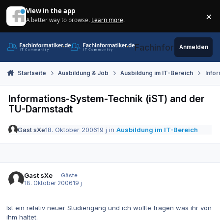
Zum Inhalt springen
View in the app
×
A better way to browse.
Learn more
.
Di
Fachinformatiker.de
Anmelden
Startseite
Ausbildung & Job
Ausbildung im IT-Bereich
Info
Informations-System-Technik (iST) and der
TU-Darmstadt
Gast sXe
18. Oktober 2006
19 j
in
Ausbildung im IT-Bereich
Gast sXe
Gäste
18. Oktober 2006
19 j
Ist ein relativ neuer Studiengang und ich wollte fragen was ihr von
ihm haltet.