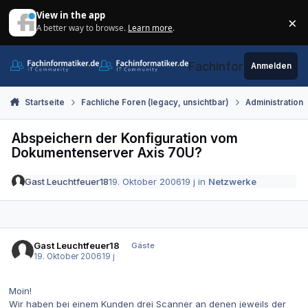
Zum Inhalt springen
View in the app
×
A better way to browse.
Learn more
.
Di
Fachinformatiker.de
Anmelden
Startseite
Fachliche Foren (legacy, unsichtbar)
Administration
Abspeichern der Konfiguration vom
Dokumentenserver Axis 70U?
Gast Leuchtfeuer18
19. Oktober 2006
19 j
in
Netzwerke
Gast Leuchtfeuer18
Gäste
19. Oktober 2006
19 j
Moin!
Wir haben bei einem Kunden drei Scanner an denen jeweils der