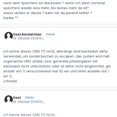
nach dem Speichern ein Backslash ? wenn ich dann nochmal
speichere wieder eins mehr, bis keines mehr da ist?
wieso verliert er dieses ? kann mir da jemand helfen ?
Danke ^^
Gast Amstelchen
Gäste
19. Oktober 2006
19 j
ich kenne dieses CMS (?) nicht, allerdings wird backslash dafür
verwendet, um sonderzeichen zu escapen. das system wird halt
sogenannte UNC-pfade, bzw. generelle pfadangaben mit
backslash nicht unterstützen oder ist dafür nicht eingerichtet. gib
anstatt von \\ versuchsweise mal \\\\ ein und nimm anstelle von \
ein \\.
s'Amstel
Gast
Gäste
19. Oktober 2006
19 j
ich kenne dieses CMS (?) nicht...