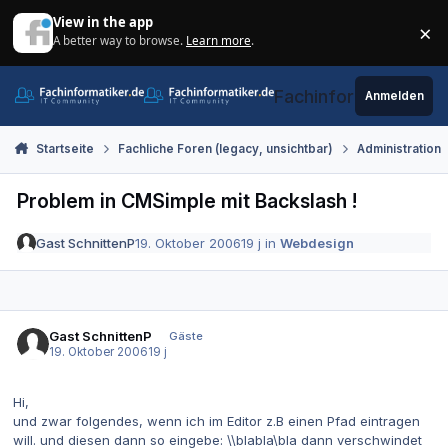
Zum Inhalt springen
View in the app
×
A better way to browse.
Learn more
.
Di
Fachinformatiker.de
Anmelden
Startseite
Fachliche Foren (legacy, unsichtbar)
Administration
Problem in CMSimple mit Backslash !
Gast SchnittenP
19. Oktober 2006
19 j
in
Webdesign
Gast SchnittenP
Gäste
19. Oktober 2006
19 j
Hi,
und zwar folgendes, wenn ich im Editor z.B einen Pfad eintragen
will. und diesen dann so eingebe: \\blabla\bla dann verschwindet