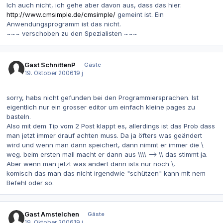
Ich auch nicht, ich gehe aber davon aus, dass das hier:
http://www.cmsimple.de/cmsimple/
gemeint ist. Ein
Anwendungsprogramm ist das nicht.
~~~ verschoben zu den Spezialisten ~~~
Gast SchnittenP
Gäste
19. Oktober 2006
19 j
sorry, habs nicht gefunden bei den Programmiersprachen. Ist
eigentlich nur ein grosser editor um einfach kleine pages zu
basteln.
Also mit dem Tip vom 2 Post klappt es, allerdings ist das Prob dass
man jetzt immer drauf achten muss. Da ja öfters was geändert
wird und wenn man dann speichert, dann nimmt er immer die \
weg. beim ersten mall macht er dann aus \\\\ --> \\ das stimmt ja.
Aber wenn man jetzt was ändert dann ists nur noch \.
komisch das man das nicht irgendwie "schützen" kann mit nem
Befehl oder so.
Gast Amstelchen
Gäste
19. Oktober 2006
19 j