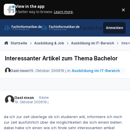
Zum Inhalt springen
View in the app
×
A better way to browse.
Learn more
.
Di
Fachinformatiker.de
Anmelden
Startseite
Ausbildung & Job
Ausbildung im IT-Bereich
Inte
Interessanter Artikel zum Thema Bachelor
Gast nixon
19. Oktober 2006
19 j
in
Ausbildung im IT-Bereich
Gast nixon
Gäste
19. Oktober 2006
19 j
da ich zur zeit überlege ob ich studieren will, informiere ich mich
zur zeit ausführlich über die möglichkeiten die sich einem bieten.
dabei habe ich einen wie ich finde sehr interessanten artikel