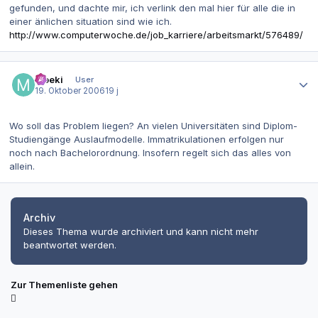
gefunden, und dachte mir, ich verlink den mal hier für alle die in
einer änlichen situation sind wie ich.
http://www.computerwoche.de/job_karriere/arbeitsmarkt/576489/
Autor-Statistiken
Moeki
User
19. Oktober 2006
19 j
Wo soll das Problem liegen? An vielen Universitäten sind Diplom-
Studiengänge Auslaufmodelle. Immatrikulationen erfolgen nur
noch nach Bachelorordnung. Insofern regelt sich das alles von
allein.
Archiv
Dieses Thema wurde archiviert und kann nicht mehr
beantwortet werden.
Zur Themenliste gehen