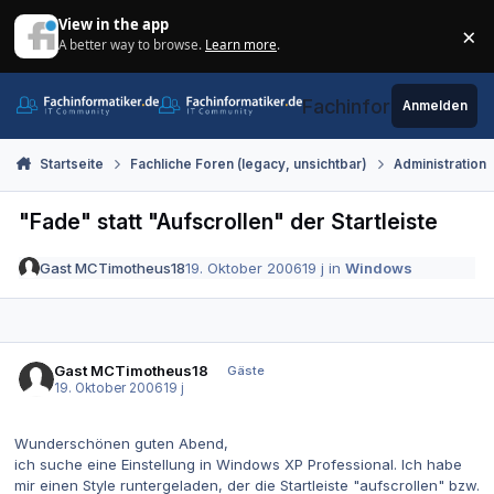
Zum Inhalt springen
View in the app
×
A better way to browse.
Learn more
.
Di
Fachinformatiker.de
Anmelden
Startseite
Fachliche Foren (legacy, unsichtbar)
Administration
"Fade" statt "Aufscrollen" der Startleiste
Gast MCTimotheus18
19. Oktober 2006
19 j
in
Windows
Gast MCTimotheus18
Gäste
19. Oktober 2006
19 j
Wunderschönen guten Abend,
ich suche eine Einstellung in Windows XP Professional. Ich habe
mir einen Style runtergeladen, der die Startleiste "aufscrollen" bzw.