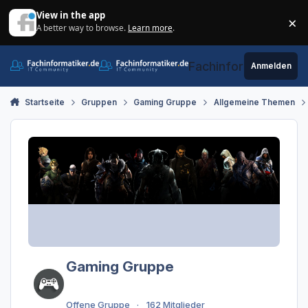
Zum Inhalt springen
View in the app
×
A better way to browse.
Learn more
.
Di
Fachinformatiker.de
Anmelden
Startseite
Gruppen
Gaming Gruppe
Allgemeine Themen
Gaming Gruppe
Offene Gruppe
162 Mitglieder