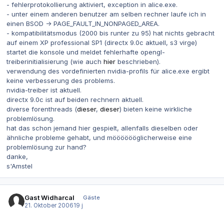
- fehlerprotokollierung aktiviert, exception in alice.exe.
- unter einem anderen benutzer am selben rechner laufe ich in
einen BSOD -> PAGE_FAULT_IN_NONPAGED_AREA.
- kompatibilitätsmodus (2000 bis runter zu 95) hat nichts gebracht
auf einem XP professional SP1 (directx 9.0c aktuell, s3 virge)
startet die konsole und meldet fehlerhafte opengl-
treiberinitialisierung (wie auch
hier
beschrieben).
verwendung des vordefinierten nvidia-profils für alice.exe ergibt
keine verbesserung des problems.
nvidia-treiber ist aktuell.
directx 9.0c ist auf beiden rechnern aktuell.
diverse forenthreads (
dieser
,
dieser
) bieten keine wirkliche
problemlösung.
hat das schon jemand hier gespielt, allenfalls dieselben oder
ähnliche probleme gehabt, und mööööööglicherweise eine
problemlösung zur hand?
danke,
s'Amstel
Gast Widharcal
Gäste
21. Oktober 2006
19 j