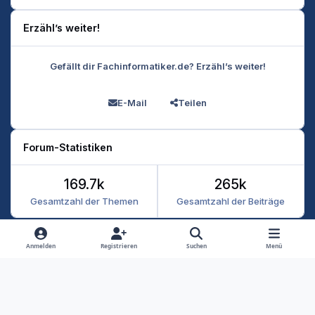
Erzähl’s weiter!
Gefällt dir Fachinformatiker.de? Erzähl’s weiter!
E-Mail
Teilen
Forum-Statistiken
169.7k
265k
Gesamtzahl der Themen
Gesamtzahl der Beiträge
Heller Modus
Dunkler Modus
Systemeinstellung
Anmelden
Registrieren
Suchen
Menü
Datenschutz
Kontakt
Cookies
RSS
Fachinformatiker 2026
Powered by
Invision Community