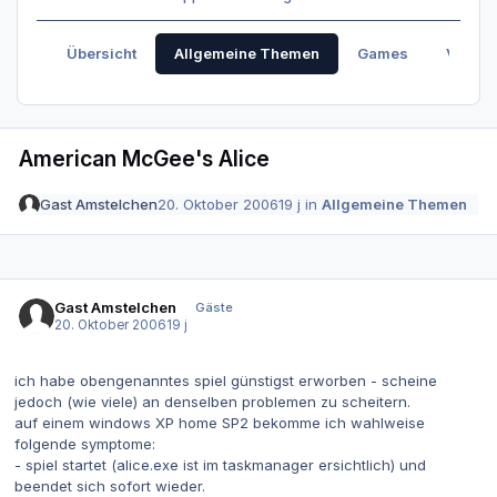
Übersicht
Allgemeine Themen
Games
Verabr
American McGee's Alice
Gast Amstelchen
20. Oktober 2006
19 j
in
Allgemeine Themen
Gast Amstelchen
Gäste
20. Oktober 2006
19 j
ich habe obengenanntes spiel günstigst erworben - scheine
jedoch (wie viele) an denselben problemen zu scheitern.
auf einem windows XP home SP2 bekomme ich wahlweise
folgende symptome:
- spiel startet (alice.exe ist im taskmanager ersichtlich) und
beendet sich sofort wieder.