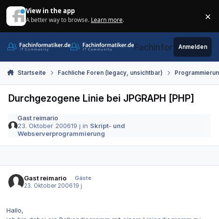
Zum Inhalt springen
View in the app
×
A better way to browse.
Learn more
.
Di
Fachinformatiker.de
Anmelden
Startseite
Fachliche Foren (legacy, unsichtbar)
Programmieru
Durchgezogene Linie bei JPGRAPH [PHP]
Gast reimario
23. Oktober 2006
19 j
in
Skript- und
Webserverprogrammierung
Gast reimario
Gäste
23. Oktober 2006
19 j
Hallo,