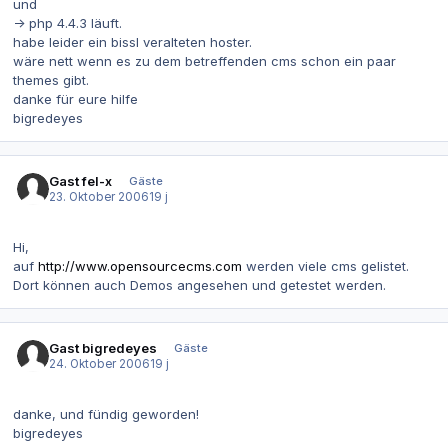
und
-> php 4.4.3 läuft.
habe leider ein bissl veralteten hoster.
wäre nett wenn es zu dem betreffenden cms schon ein paar
themes gibt.
danke für eure hilfe
bigredeyes
Gast fel-x
Gäste
23. Oktober 2006
19 j
Hi,
auf
http://www.opensourcecms.com
werden viele cms gelistet.
Dort können auch Demos angesehen und getestet werden.
Gast bigredeyes
Gäste
24. Oktober 2006
19 j
danke, und fündig geworden!
bigredeyes