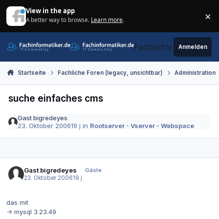
Zum Inhalt springen
View in the app
×
A better way to browse.
Learn more
.
Di
Fachinformatiker.de
Anmelden
Startseite
Fachliche Foren (legacy, unsichtbar)
Administration
suche einfaches cms
Gast bigredeyes
23. Oktober 2006
19 j
in
Rootserver - Vserver - Webspace
Gast bigredeyes
Gäste
23. Oktober 2006
19 j
das mit
-> mysql 3.23.49