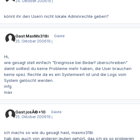
24. Oktober 2006
19 j
könnt ihr den Usern nicht lokale Adminrechte geben?
Gast MaxMx318i
Gäste
25. Oktober 2006
19 j
Hi,
wie gesagt stell einfach "Ereignisse bei Bedarf überschreiben"
damit solltest du keine Probleme mehr haben, die User brauchen
keine spez. Rechte da es ein Systemwert ist und die Logs vom
System gelöscht werden.
mfg
max
Gast josÃ©+10
Gäste
25. Oktober 2006
19 j
ich machs so wie du gesagt hast, maxmx318i.
hab das auch von anderen leuten gehört, das ich es so probieren