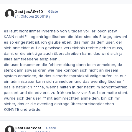
Gast josÃ©+10
Gäste
24. Oktober 2006
19 j
es läuft nicht immer innerhalb von 5 tagen voll. er lösch (bzw.
KANN nicht?!) logeinträge löschen die älter sind als 5 tage, obwohl
es so eingestellt ist. ich glaube eben, das man da dem user, der
sich anmeldet auf ein gewisses verzeichnis rechte geben muss,
damit er die einträge auch überschreiben kann. das wird sich ja
alles auf fileebene abspielen...
die user bekommen die fehlermeldung dann beim anmelden, da
steht dann sowas dran wie "sie konnten sich nicht an diesem
system anmelden, da das sicherheitsprotokoll vollgelaufen ist. nur
ein administrator kann sich anmelden und das eventlog löschen"
das is natürlich ****e, wenns mitten in der nacht im schichtbetrieb
passiert und die edv erst zu früh um kurz vor 8 auf der matte steht.
würde sich der user ^^ mit adminrechten anmelden, bin ich mir
sicher, das er die eventlog einträge überschreiben/löschen
KÖNNTE und würde.
Gast Blackcat
Gäste