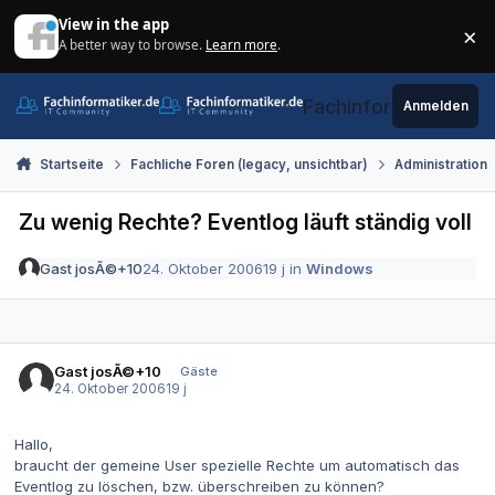
Zum Inhalt springen
View in the app
×
A better way to browse.
Learn more
.
Di
Fachinformatiker.de
Anmelden
Startseite
Fachliche Foren (legacy, unsichtbar)
Administration
Zu wenig Rechte? Eventlog läuft ständig voll
Gast josÃ©+10
24. Oktober 2006
19 j
in
Windows
Gast josÃ©+10
Gäste
24. Oktober 2006
19 j
Hallo,
braucht der gemeine User spezielle Rechte um automatisch das
Eventlog zu löschen, bzw. überschreiben zu können?