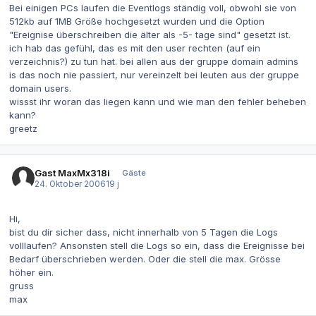
Bei einigen PCs laufen die Eventlogs ständig voll, obwohl sie von
512kb auf 1MB Größe hochgesetzt wurden und die Option
"Ereignise überschreiben die älter als -5- tage sind" gesetzt ist.
ich hab das gefühl, das es mit den user rechten (auf ein
verzeichnis?) zu tun hat. bei allen aus der gruppe domain admins
is das noch nie passiert, nur vereinzelt bei leuten aus der gruppe
domain users.
wissst ihr woran das liegen kann und wie man den fehler beheben
kann?
greetz
Gast MaxMx318i
Gäste
24. Oktober 2006
19 j
Hi,
bist du dir sicher dass, nicht innerhalb von 5 Tagen die Logs
volllaufen? Ansonsten stell die Logs so ein, dass die Ereignisse bei
Bedarf überschrieben werden. Oder die stell die max. Grösse
höher ein.
gruss
max