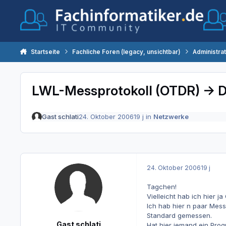
Zum Inhalt springen
Startseite
Fachliche Foren (legacy, unsichtbar)
Administra
LWL-Messprotokoll (OTDR) -> 
Gast schlati
24. Oktober 2006
19 j
in
Netzwerke
24. Oktober 2006
19 j
Tagchen!
Vielleicht hab ich hier ja
Ich hab hier n paar Mes
Standard gemessen.
Gast schlati
Hat hier jemand ein Prog