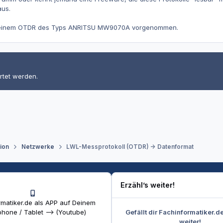
us.
 einem OTDR des Typs ANRITSU MW9070A vorgenommen.
rtet werden.
tion
Netzwerke
LWL-Messprotokoll (OTDR) -> Datenformat
Erzähl’s weiter!
matiker.de als APP auf Deinem
Gefällt dir Fachinformatiker.d
hone / Tablet --> (Youtube)
weiter!