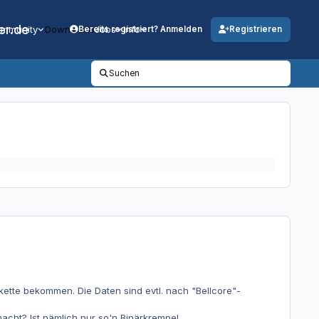
er.de
mmunity
Downloads
Jobs
Info
Bereits registriert? Anmelden
Registrieren
Suchen
ette bekommen. Die Daten sind evtl. nach "Bellcore"-
acht? Ist nämlich nur so'n Binärkrempel.