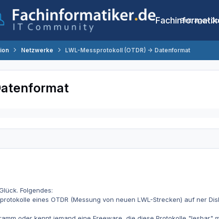
Fachinformatik
Beiträge
Co
tion
Netzwerke
LWL-Messprotokoll (OTDR) -> Datenformat
Datenformat
 Glück. Folgendes:
sprotokolle eines OTDR (Messung von neuen LWL-Strecken) auf ner Disk
ramm oder kennt jemand eine Freeware, die diese Protokolle "lesbar" m