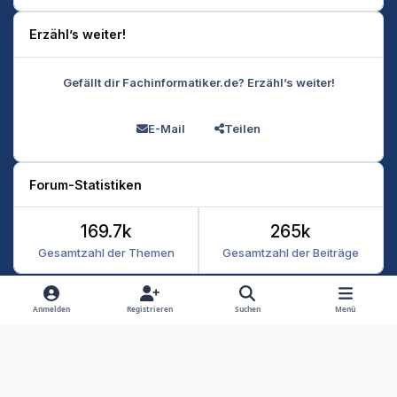
Erzähl’s weiter!
Gefällt dir Fachinformatiker.de? Erzähl’s weiter!
E-Mail
Teilen
Forum-Statistiken
169.7k
265k
Gesamtzahl der Themen
Gesamtzahl der Beiträge
Heller Modus
Dunkler Modus
Systemeinstellung
Anmelden
Registrieren
Suchen
Menü
Datenschutz
Kontakt
Cookies
RSS
Fachinformatiker 2026
Powered by
Invision Community