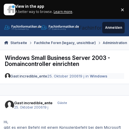
Zum Inhalt springen
View in the app
×
A better way to browse.
Learn more
.
Di
Fachinformatiker.de
Anmelden
Startseite
Fachliche Foren (legacy, unsichtbar)
Administration
Windows Small Business Server 2003 -
Domaincontroller einrichten
Gast incredible_ente
25. Oktober 2006
19 j
in
Windows
Gast incredible_ente
Gäste
25. Oktober 2006
19 j
Hi,
gibt es einen Befehl mit einem Konsolenbefehl bei dem Microsoft