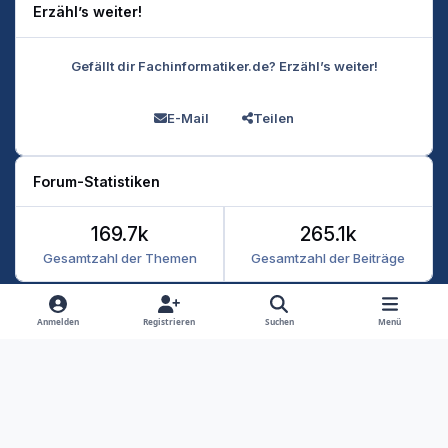
Erzähl’s weiter!
Gefällt dir Fachinformatiker.de? Erzähl’s weiter!
E-Mail
Teilen
Forum-Statistiken
169.7k
265.1k
Gesamtzahl der Themen
Gesamtzahl der Beiträge
Heller Modus
Dunkler Modus
Systemeinstellung
Anmelden
Registrieren
Suchen
Menü
Datenschutz
Kontakt
Cookies
RSS
Fachinformatiker 2026
Powered by
Invision Community