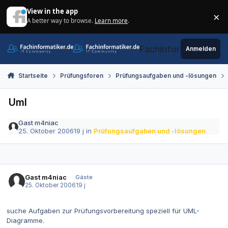
Zum Inhalt springen
View in the app
×
A better way to browse.
Learn more
.
Di
Fachinformatiker.de
Anmelden
Startseite
Prüfungsforen
Prüfungsaufgaben und -lösungen
Uml
Gast m4niac
25. Oktober 2006
19 j
in
Prüfungsaufgaben und -lösungen
Gast m4niac
Gäste
25. Oktober 2006
19 j
suche Aufgaben zur Prüfungsvorbereitung speziell für UML-
Diagramme.