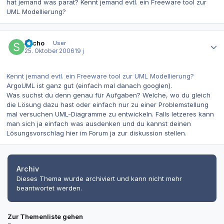
hat jemand was parat? Kennt jemand evtl. ein Freeware tool zur
UML Modellierung?
Autor-Statistiken
sacho
User
25. Oktober 2006
19 j
Kennt jemand evtl. ein Freeware tool zur UML Modellierung?
ArgoUML ist ganz gut (einfach mal danach googlen).
Was suchst du denn genau für Aufgaben? Welche, wo du gleich
die Lösung dazu hast oder einfach nur zu einer Problemstellung
mal versuchen UML-Diagramme zu entwickeln. Falls letzeres kann
man sich ja einfach was ausdenken und du kannst deinen
Lösungsvorschlag hier im Forum ja zur diskussion stellen.
Archiv
Dieses Thema wurde archiviert und kann nicht mehr
beantwortet werden.
Zur Themenliste gehen