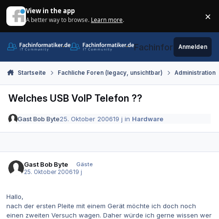
Zum Inhalt springen
View in the app
×
A better way to browse.
Learn more
.
Di
Fachinformatiker.de
Anmelden
Startseite
Fachliche Foren (legacy, unsichtbar)
Administration
Welches USB VoIP Telefon ??
Gast Bob Byte
25. Oktober 2006
19 j
in
Hardware
Gast Bob Byte
Gäste
25. Oktober 2006
19 j
Hallo,
nach der ersten Pleite mit einem Gerät möchte ich doch noch
einen zweiten Versuch wagen. Daher würde ich gerne wissen wer