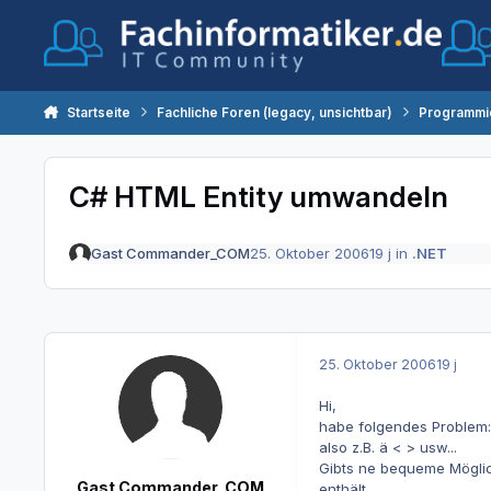
Zum Inhalt springen
Startseite
Fachliche Foren (legacy, unsichtbar)
Programmi
C# HTML Entity umwandeln
Gast Commander_COM
25. Oktober 2006
19 j
in
.NET
25. Oktober 2006
19 j
Hi,
habe folgendes Problem: 
also z.B. ä < > usw...
Gibts ne bequeme Möglic
Gast Commander_COM
enthält.