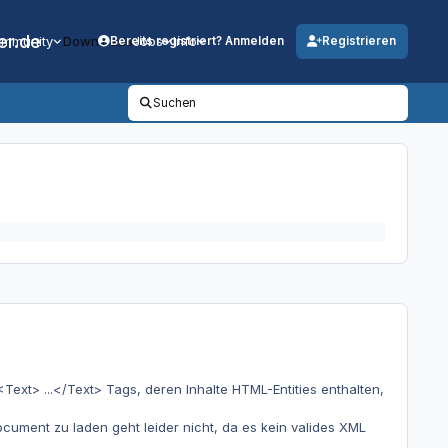
er.de
mmunity
Downloads
Jobs
Info
Bereits registriert? Anmelden
Registrieren
Suchen
Text> ...</Text> Tags, deren Inhalte HTML-Entities enthalten,
ument zu laden geht leider nicht, da es kein valides XML