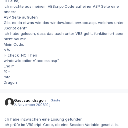
Hi Leute,
ich möchte aus meinem VBScript-Code auf einer ASP Seite eine
andere
ASP Seite aufrufen.
Gibt es da etwas wie das window.location=abc.asp, welches unter
JScript geht?
Ich habe gelesen, dass das auch unter VBS geht, funktioniert aber
nicht bei mir.
Mein Code:
<%
IF check=NO Then
window.location="access.asp"
End If
%>
mfg
Dragon
Gast sad_dragon
Gäste
2. November 2006
19 j
Ich habe inzwischen eine Lösung gefunden:
Ich prüfe im VBScript-Code, ob eine Session Variable gesetzt ist