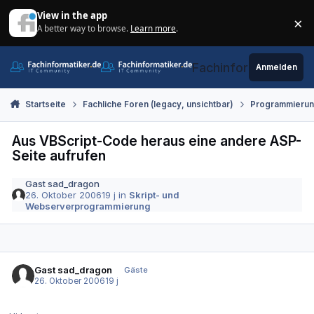
Zum Inhalt springen
View in the app
×
A better way to browse.
Learn more
.
Di
Fachinformatiker.de
Anmelden
Startseite
Fachliche Foren (legacy, unsichtbar)
Programmieru
Aus VBScript-Code heraus eine andere ASP-
Seite aufrufen
Gast sad_dragon
26. Oktober 2006
19 j
in
Skript- und
Webserverprogrammierung
Gast sad_dragon
Gäste
26. Oktober 2006
19 j