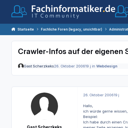
Zum Inhalt springen
Startseite
Fachliche Foren (legacy, unsichtbar)
Administra
Crawler-Infos auf der eigenen 
Gast Scherzkeks
26. Oktober 2006
19 j
in
Webdesign
26. Oktober 2006
19 j
Hallo,
ich würde gerne wissen, 
Beispiel:
Ich habe durch einen Cra
Gast Scherzkeks
meiner Seite anzeigen. Is