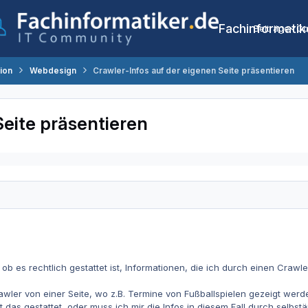
Fachinformatik
Beiträge
Co
tion
Webdesign
Crawler-Infos auf der eigenen Seite präsentieren
Seite präsentieren
ob es rechtlich gestattet ist, Informationen, die ich durch einen Cra
wler von einer Seite, wo z.B. Termine von Fußballspielen gezeigt wer
t das gestattet, oder muss ich mir die Infos in diesem Fall durch selbs