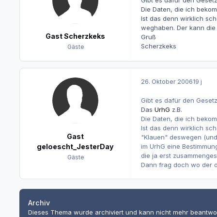
Gibt es dafür den Gese
Die Daten, die ich bekom
Ist das denn wirklich sc
weghaben. Der kann die 
Gast Scherzkeks
Gruß
Scherzkeks
Gäste
26. Oktober 2006
19 j
Gibt es dafür den Gese
Das
UrhG
z.B.
Die Daten, die ich bekom
Ist das denn wirklich sc
Gast
"Klauen" deswegen (und a
im UrhG eine Bestimmung 
geloescht_JesterDay
die ja erst zusammenges
Gäste
Dann frag doch wo der d
Archiv
Dieses Thema wurde archiviert und kann nicht mehr beantwo