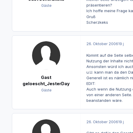
präsentieren?
Gäste
Ich hoffe meine Frage ka
Gruß
Scherzkeks
26. Oktober 2006
19 j
Kommt auf die Seite selb
Nutzung der Inhalte nicht
Ansonsten würd ich auch
u.U. kann man da den Da
Gast
Generell ist es nämlich n
EDIT:
geloescht_JesterDay
Auch wenn die Nutzung d
Gäste
von einer anderen Seite.
beanstanden wäre.
26. Oktober 2006
19 j