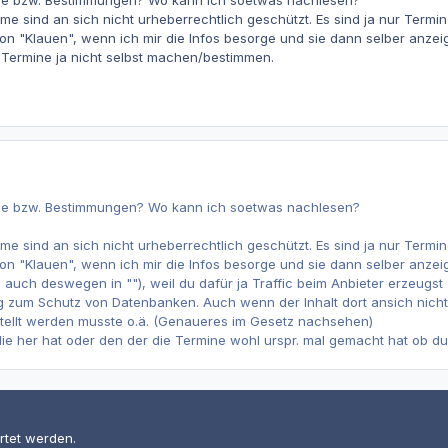
tze bzw. Bestimmungen? Wo kann ich soetwas nachlesen?
me sind an sich nicht urheberrechtlich geschützt. Es sind ja nur Termin
hon "Klauen", wenn ich mir die Infos besorge und sie dann selber anze
Termine ja nicht selbst machen/bestimmen.
tze bzw. Bestimmungen? Wo kann ich soetwas nachlesen?
me sind an sich nicht urheberrechtlich geschützt. Es sind ja nur Termin
hon "Klauen", wenn ich mir die Infos besorge und sie dann selber anzei
uch deswegen in ""), weil du dafür ja Traffic beim Anbieter erzeugst (d
zum Schutz von Datenbanken. Auch wenn der Inhalt dort ansich nicht ges
tellt werden musste o.ä. (Genaueres im Gesetz nachsehen)
ie her hat oder den der die Termine wohl urspr. mal gemacht hat ob d
rtet werden.