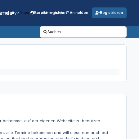
er.de
mmunity
Downloads
Jobs
Info
Bereits registriert? Anmelden
Registrieren
Suchen
wler bekomme, auf der eigenen Webseite zu benutzen.
den, alle Termine bekommen und will diese nun auch auf
tändige Recherche erarbeiten und darf sie dann erst