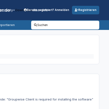
er.de
mmunity
Downloads
Jobs
Info
Bereits registriert? Anmelden
Registrieren
mportieren
Suchen
 "Groupwise Client is required for installing the software"