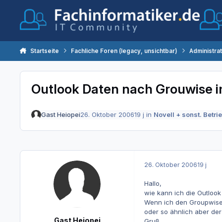
Zum Inhalt springen
Startseite
Fachliche Foren (legacy, unsichtbar)
Administra
Outlook Daten nach Grouwise i
Gast Heiopei
26. Oktober 2006
19 j
in
Novell + sonst. Betr
26. Oktober 2006
19 j
Hallo,
wie kann ich die Outlook
Wenn ich den Groupwise 
oder so ähnlich aber der 
Gast Heiopei
Gruß