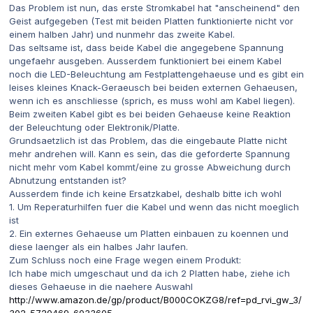
Das Problem ist nun, das erste Stromkabel hat "anscheinend" den
Geist aufgegeben (Test mit beiden Platten funktionierte nicht vor
einem halben Jahr) und nunmehr das zweite Kabel.
Das seltsame ist, dass beide Kabel die angegebene Spannung
ungefaehr ausgeben. Ausserdem funktioniert bei einem Kabel
noch die LED-Beleuchtung am Festplattengehaeuse und es gibt ein
leises kleines Knack-Geraeusch bei beiden externen Gehaeusen,
wenn ich es anschliesse (sprich, es muss wohl am Kabel liegen).
Beim zweiten Kabel gibt es bei beiden Gehaeuse keine Reaktion
der Beleuchtung oder Elektronik/Platte.
Grundsaetzlich ist das Problem, das die eingebaute Platte nicht
mehr andrehen will. Kann es sein, das die geforderte Spannung
nicht mehr vom Kabel kommt/eine zu grosse Abweichung durch
Abnutzung entstanden ist?
Ausserdem finde ich keine Ersatzkabel, deshalb bitte ich wohl
1. Um Reperaturhilfen fuer die Kabel und wenn das nicht moeglich
ist
2. Ein externes Gehaeuse um Platten einbauen zu koennen und
diese laenger als ein halbes Jahr laufen.
Zum Schluss noch eine Frage wegen einem Produkt:
Ich habe mich umgeschaut und da ich 2 Platten habe, ziehe ich
dieses Gehaeuse in die naehere Auswahl
http://www.amazon.de/gp/product/B000COKZG8/ref=pd_rvi_gw_3/
302-5720469-6033605