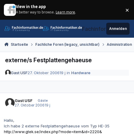
Zum Inhalt springen
View in the app
×
A better way to browse.
Learn more
.
Di
Fachinformatiker.de
Anmelden
Startseite
Fachliche Foren (legacy, unsichtbar)
Administration
externe/s Festplattengehaeuse
Gast USF
27. Oktober 2006
19 j
in
Hardware
Gast USF
Gäste
27. Oktober 2006
19 j
Hallo,
Ich habe 2 externe Festplattengehaeuse vom Typ HE-35
http://www.gtek.se/index.php?mode=item&id=2220&