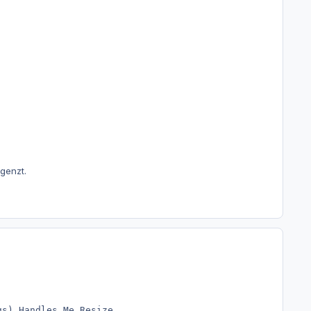
genzt.
gs) Handles Me.Resize