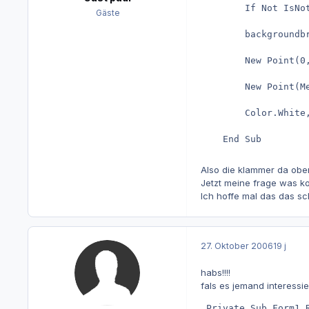
        If Not IsNo
Gäste
        backgroundbr
        New Point(0,
        New Point(Me
        Color.White,
    End Sub
Also die klammer da oben
Jetzt meine frage was komm
Ich hoffe mal das das sch
27. Oktober 2006
19 j
habs!!!!
fals es jemand interessier
 Private Sub Form1_