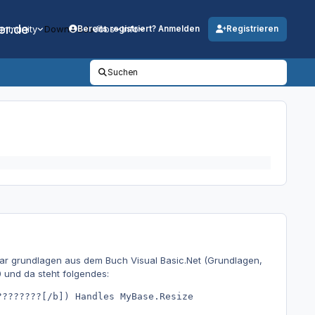
er.de
mmunity
Downloads
Jobs
Info
Bereits registriert? Anmelden
Registrieren
Suchen
aar grundlagen aus dem Buch Visual Basic.Net (Grundlagen,
und da steht folgendes:
???????[/b]) Handles MyBase.Resize
