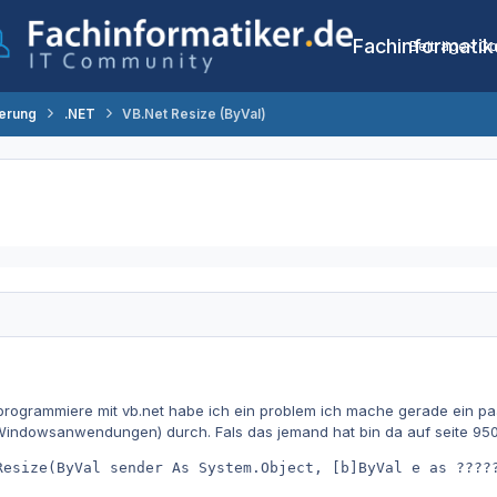
Fachinformatik
Beiträge
Co
erung
.NET
VB.Net Resize (ByVal)
 programmiere mit vb.net habe ich ein problem ich mache gerade ein p
indowsanwendungen) durch. Fals das jemand hat bin da auf seite 950 
Resize(ByVal sender As System.Object, [b]ByVal e as ?????