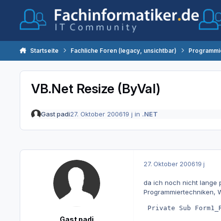
Zum Inhalt springen
Startseite
Fachliche Foren (legacy, unsichtbar)
Programmi
VB.Net Resize (ByVal)
Gast padi
27. Oktober 2006
19 j
in
.NET
27. Oktober 2006
19 j
da ich noch nicht lange
Programmiertechniken, W
 Private Sub Form1_
Gast padi