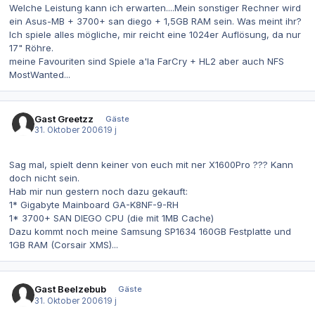
Welche Leistung kann ich erwarten....Mein sonstiger Rechner wird
ein Asus-MB + 3700+ san diego + 1,5GB RAM sein. Was meint ihr?
Ich spiele alles mögliche, mir reicht eine 1024er Auflösung, da nur
17" Röhre.
meine Favouriten sind Spiele a'la FarCry + HL2 aber auch NFS
MostWanted...
Gast Greetzz
Gäste
31. Oktober 2006
19 j
Sag mal, spielt denn keiner von euch mit ner X1600Pro ??? Kann
doch nicht sein.
Hab mir nun gestern noch dazu gekauft:
1* Gigabyte Mainboard GA-K8NF-9-RH
1* 3700+ SAN DIEGO CPU (die mit 1MB Cache)
Dazu kommt noch meine Samsung SP1634 160GB Festplatte und
1GB RAM (Corsair XMS)...
Gast Beelzebub
Gäste
31. Oktober 2006
19 j