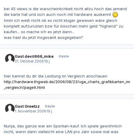
bei 45 views is die warscheinlichkeit nicht allzu hoch das jemand
die karte hat und sich auch noch mit hardware auskennt
hmm ich weiß nicht ob es nicht klüger gewesen wäre gleich
komplett aufzurüsten bzw für bisschen mehr geld "highend" zu
kaufen... so mache ich es jetzt dann...
was hast du jetzt insgesamt ausgegeben?
Gast devil666_mike
Gäste
31. Oktober 2006
19 j
hier kannst du dir die Leistung im Vergleich anschauen
http://hardware.thgweb.de/2006/08/23/vga_charts_grafikkarten_im
_vergleich/page6.html
Gast Greetzz
Gäste
1. November 2006
19 j
Nunja, das ganze war ein Spontan-kauf. Ich spiele gewöhnlich
nicht, wenn dann vielleicht eine LAN pro Jahr sowie mal was