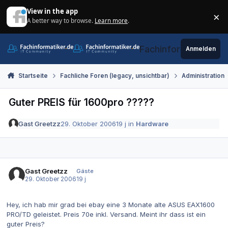
Zum Inhalt springen
View in the app
×
A better way to browse.
Learn more
.
Di
Fachinformatiker.de
Anmelden
Startseite
Fachliche Foren (legacy, unsichtbar)
Administration
Guter PREIS für 1600pro ?????
Gast Greetzz
29. Oktober 2006
19 j
in
Hardware
Gast Greetzz
Gäste
29. Oktober 2006
19 j
Hey, ich hab mir grad bei ebay eine 3 Monate alte ASUS EAX1600
PRO/TD geleistet. Preis 70e inkl. Versand. Meint ihr dass ist ein
guter Preis?