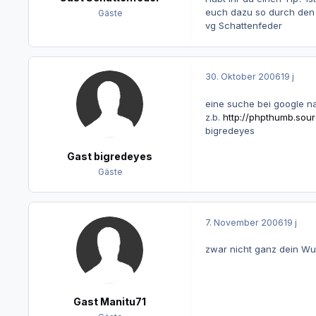
euch dazu so durch den K
Gäste
vg Schattenfeder
30. Oktober 2006
19 j
eine suche bei google na
z.b.
http://phpthumb.sour
bigredeyes
Gast bigredeyes
Gäste
7. November 2006
19 j
zwar nicht ganz dein Wu
Gast Manitu71