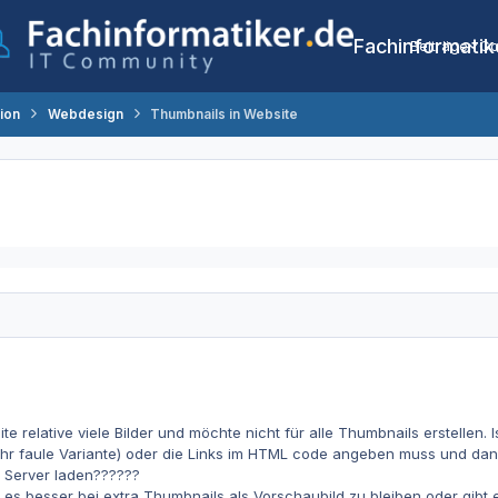
Fachinformatik
Beiträge
Co
tion
Webdesign
Thumbnails in Website
e relative viele Bilder und möchte nicht für alle Thumbnails erstellen.
hr faule Variante) oder die Links im HTML code angeben muss und dann
n Server laden??????
st es besser bei extra Thumbnails als Vorschaubild zu bleiben oder gi