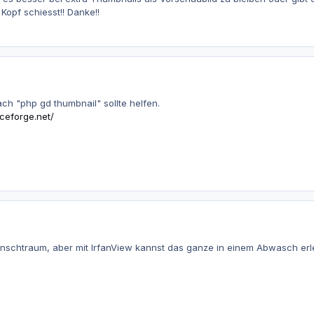
opf schiesst!! Danke!!
ch "php gd thumbnail" sollte helfen.
ceforge.net/
nschtraum, aber mit IrfanView kannst das ganze in einem Abwasch erl