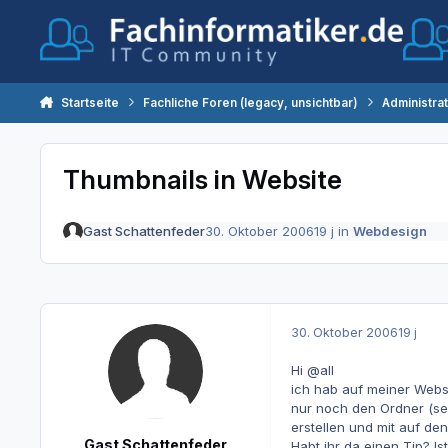
Zum Inhalt springen
Startseite
Fachliche Foren (legacy, unsichtbar)
Administra
Thumbnails in Website
Gast Schattenfeder
30. Oktober 2006
19 j
in
Webdesign
30. Oktober 2006
19 j
Hi @all
ich hab auf meiner Websit
nur noch den Ordner (se
erstellen und mit auf de
Gast Schattenfeder
Habt ihr da einen Tip? I