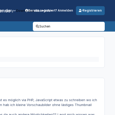
er.de
mmunity
Downloads
Jobs
Info
Bereits registriert? Anmelden
Registrieren
Suchen
 Ist es möglich via PHP, JavaScript etwas zu schreiben wo ich
 hab ich kleine Vorschaubilder ohne lästiges Thumbnail
bt es da auch andere Möglichkeiten?? Lasst mich wissen was