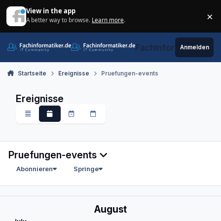
Zum Inhalt springen
View in the app
×
A better way to browse.
Learn more
.
Di
Fachinformatiker.de
Anmelden
Startseite
Ereignisse
Pruefungen-events
Ereignisse
Übersicht
Monatlich
Wöchentlich
Täglich
Pruefungen-events
Abonnieren
Springe
August
July