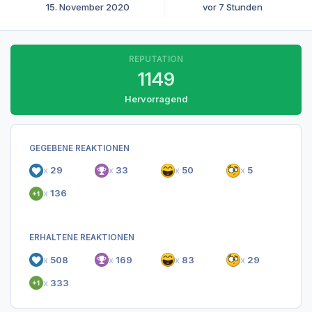
15. November 2020
vor 7 Stunden
REPUTATION
1149
Hervorragend
GEGEBENE REAKTIONEN
x
29
x
33
x
50
x
5
x
136
ERHALTENE REAKTIONEN
x
508
x
169
x
83
x
29
x
333