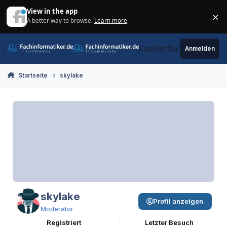
Zum Inhalt springen
View in the app
×
A better way to browse.
Learn more
.
Di
Fachinformatiker.de
Anmelden
Startseite
skylake
skylake
Profil anzeigen
Moderator
Registriert
Letzter Besuch