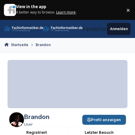
Zum Inhalt springen
View in the app
×
A better way to browse.
Learn more
.
Di
Fachinformatiker.de
Anmelden
Startseite
Brandon
Brandon
Profil anzeigen
User
Registriert
Letzter Besuch