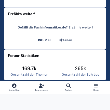
Erzähl’s weiter!
Gefällt dir Fachinformatiker.de? Erzähl’s weiter!
E-Mail
Teilen
Forum-Statistiken
169.7k
265k
Gesamtzahl der Themen
Gesamtzahl der Beiträge
Heller Modus
Dunkler Modus
Systemeinstellung
Anmelden
Registrieren
Suchen
Menü
Datenschutz
Kontakt
Cookies
RSS
Fachinformatiker 2026
Powered by
Invision Community