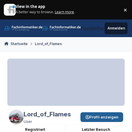
Zum Inhalt springen
View in the app
×
A better way to browse.
Learn more
.
Di
Fachinformatiker.de
Anmelden
Startseite
Lord_of_Flames
Lord_of_Flames
Profil anzeigen
User
Registriert
Letzter Besuch