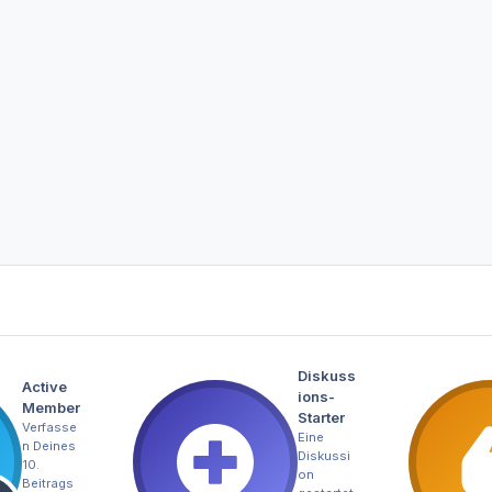
Diskuss
Active
ions-
Member
Starter
Verfasse
Eine
n Deines
Diskussi
10.
on
Beitrags