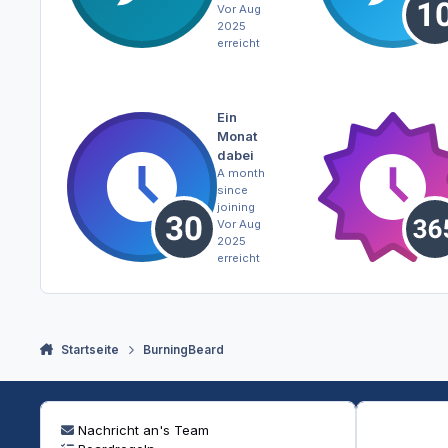
Vor Aug
2025
erreicht
Ein
Monat
dabei
A month
since
joining
Vor Aug
2025
erreicht
Startseite
BurningBeard
Nachricht an's Team