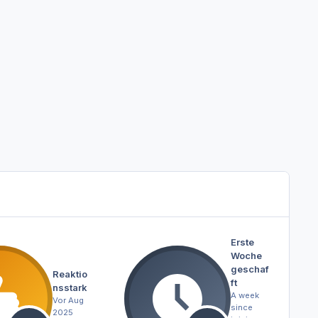
Erste
Woche
geschaf
Reaktio
ft
nsstark
A week
Vor Aug
since
2025