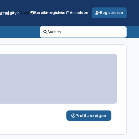
er.de
mmunity
Downloads
Jobs
Info
Bereits registriert? Anmelden
Registrieren
Suchen
Profil anzeigen