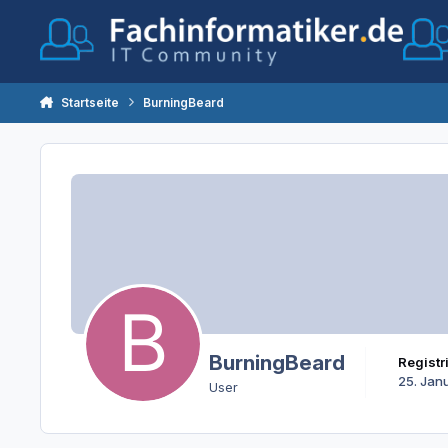
Zum Inhalt springen
Startseite
BurningBeard
BurningBeard
Registr
25. Jan
User