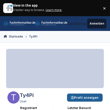
Zum Inhalt springen
View in the app
×
A better way to browse.
Learn more
.
Di
Fachinformatiker.de
Anmelden
Startseite
Ty4Pi
Ty4Pi
Profil anzeigen
User
Registriert
Letzter Besuch