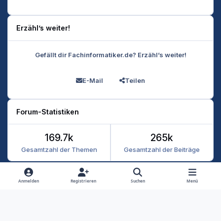
Erzähl’s weiter!
Gefällt dir Fachinformatiker.de? Erzähl’s weiter!
E-Mail
Teilen
Forum-Statistiken
169.7k
265k
Gesamtzahl der Themen
Gesamtzahl der Beiträge
Heller Modus
Dunkler Modus
Systemeinstellung
Anmelden
Registrieren
Suchen
Menü
Datenschutz
Kontakt
Cookies
RSS
Fachinformatiker 2026
Powered by
Invision Community