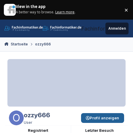
Zum Inhalt springen
View in the app
×
A better way to browse.
Learn more
.
Di
Fachinformatiker.de
Anmelden
Startseite
ozzy666
ozzy666
Profil anzeigen
User
Registriert
Letzter Besuch