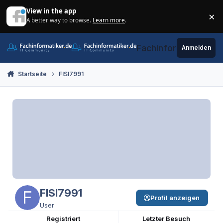
Zum Inhalt springen
View in the app
×
A better way to browse.
Learn more
.
Di
Fachinformatiker.de
Anmelden
Startseite
FISI7991
FISI7991
Profil anzeigen
User
Registriert
Letzter Besuch