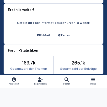
Funktioniert alles super oder plant man Zeit für Probleme
mit ein?
Erzähl’s weiter!
Über eure Erfahrungen und Vorgehensweise wäre ich
euch sehr dankbar.
Gefällt dir Fachinformatiker.de? Erzähl’s weiter!
Vielen Dank im Voraus.
E-Mail
Teilen
Forum-Statistiken
169.7k
265.1k
Gesamtzahl der Themen
Gesamtzahl der Beiträge
Heller Modus
Dunkler Modus
Systemeinstellung
Anmelden
Registrieren
Suchen
Menü
Datenschutz
Kontakt
Cookies
RSS
Fachinformatiker 2026
Powered by
Invision Community