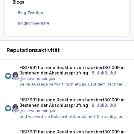
Blogs
Blog-Einträge
Blogkommentare
Reputationsaktivität
FISI7991
hat eine Reaktion von
hackbert301009
in
Bestehen der Abschlussprüfung
8. Juli
8. Jul
@ickevondepinguin
Deine Aussage verwirrt mich etwas. Laut dem Rechner
und auch der offiziellen Verordnung ergeben
Präsentation+Doku eine gemeinsame Note und sind nicht
FISI7991
hat eine Reaktion von
hackbert301009
in
als zwei Notenblöcke anzusehen. Es gibt somit 5
Bestehen der Abschlussprüfung
8. Juli
8. Jul
Prüfungsbereiche (AP1, Konzeption und Administration
@ickevondepinguin
von IT-Systemen, Analyse und Entwicklung von
Und wo wird die Doku mit einberechnet? Die zählt ja auch
Netzwerken, Wirtschafts- und Sozialkunde (WiSo),
noch zu der Note "Projekt". Sprich ich komme für mein
Projekt):
Projekt gar nicht auf eine 5 dann.
FISI7991
hat eine Reaktion von
hackbert301009
in