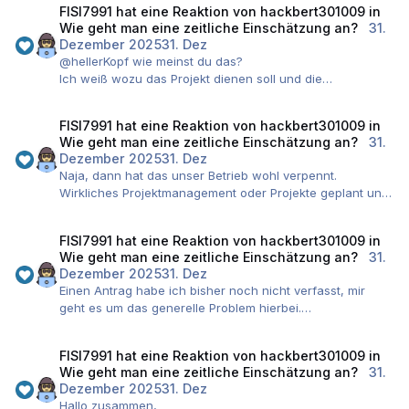
FISI7991
hat eine Reaktion von
hackbert301009
in
Ladebalken zu ist doch keine Projektzeit die man einfügt
Wie geht man eine zeitliche Einschätzung an?
31.
in der Planung oder sehe ich das falsch?
Dezember 2025
31. Dez
@hellerKopf wie meinst du das?
Wie wurde sowas dann aber abgesegnet? Irgendwie
Ich weiß wozu das Projekt dienen soll und die
kann ich da noch nicht so ganz ein Schema bei der IHK
Anforderungen. Ich weiß aber halt nicht wie man das
erkennen.
zeitlich planen soll wenn es ja neue Projekte sind, die es
FISI7991
hat eine Reaktion von
hackbert301009
in
so vorher noch nicht gab im Betrieb.
Wie geht man eine zeitliche Einschätzung an?
31.
Es ist ja immer etwas neues, sprich ob man jetzt VPN,
Dezember 2025
31. Dez
Softwareverteilung, Logging oder sonst etwas neu ins
Naja, dann hat das unser Betrieb wohl verpennt.
Unternehmen integriert. Wo sollen hierfür Anhaltspunkte
Wirkliches Projektmanagement oder Projekte geplant und
vorliegen oder Erfahrungen?
anschließend durchgeführt haben wir nicht.
Und, dass es ein Projekt ist zu etwas was man schonmal
FISI7991
hat eine Reaktion von
hackbert301009
in
gemacht hat, kann ja rein von der Logik schon nicht sein.
Wie geht man eine zeitliche Einschätzung an?
31.
Hätte man schon ein VPN müsste man kein neues
Dezember 2025
31. Dez
aufbauen. Hätte man schon ein zentrales Logging müsste
Einen Antrag habe ich bisher noch nicht verfasst, mir
man keines integrieren. Also sind es neue Themen von
geht es um das generelle Problem hierbei.
denen weder ich, noch mein Betreuer dann eine zeitliche
Tatsächlich haben wir in der Ausbildung nie ein "Projekt
Einschätzung treffen können
planen" müssen. Wir hatten größere Aufgaben ja, die sind
FISI7991
hat eine Reaktion von
hackbert301009
in
wir dann angegangen und die waren halt fertig wann sie
Wie geht man eine zeitliche Einschätzung an?
31.
fertig waren. Da hat mich keiner gefragt und gesagt:
Dezember 2025
31. Dez
Schätze mal ein wie lange du brauchst auch wenn du
Hallo zusammen,