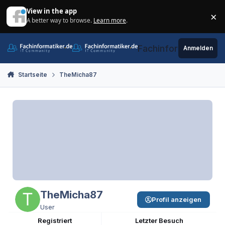
Zum Inhalt springen
View in the app
×
A better way to browse.
Learn more
.
Di
Fachinformatiker.de
Anmelden
Startseite
TheMicha87
TheMicha87
Profil anzeigen
User
Registriert
Letzter Besuch