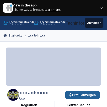
Zum Inhalt springen
View in the app
×
A better way to browse.
Learn more
.
Di
Fachinformatiker.de
Anmelden
Startseite
xxxJohnxxx
xxxJohnxxx
Profil anzeigen
User
Registriert
Letzter Besuch