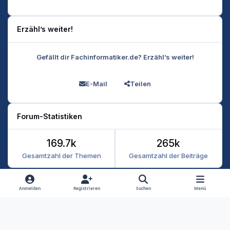
Erzähl’s weiter!
Gefällt dir Fachinformatiker.de? Erzähl’s weiter!
E-Mail
Teilen
Forum-Statistiken
169.7k
265k
Gesamtzahl der Themen
Gesamtzahl der Beiträge
Heller Modus
Dunkler Modus
Systemeinstellung
Anmelden
Registrieren
Suchen
Menü
Datenschutz
Kontakt
Cookies
RSS
Fachinformatiker 2026
Powered by
Invision Community