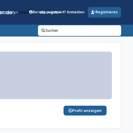
er.de
mmunity
Downloads
Jobs
Info
Bereits registriert? Anmelden
Registrieren
Suchen
Profil anzeigen