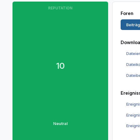
REPUTATION
Foren
Beiträ
Downlo
Dateie
10
Datei
Dateib
Ereignis
Ereign
Ereign
Neutral
Ereign