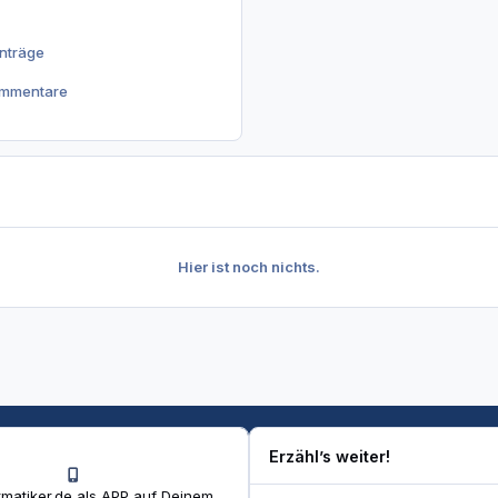
inträge
ommentare
Hier ist noch nichts.
Erzähl’s weiter!
matiker.de als APP auf Deinem