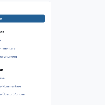
ge
ads
n
kommentare
ewertungen
se
isse
is-Kommentare
is-Überprüfungen