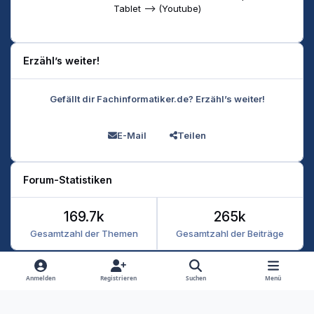
Tablet --> (Youtube)
Erzähl’s weiter!
Gefällt dir Fachinformatiker.de? Erzähl’s weiter!
E-Mail
Teilen
Forum-Statistiken
169.7k
265k
Gesamtzahl der Themen
Gesamtzahl der Beiträge
Heller Modus
Dunkler Modus
Systemeinstellung
Anmelden
Registrieren
Suchen
Menü
Datenschutz
Kontakt
Cookies
RSS