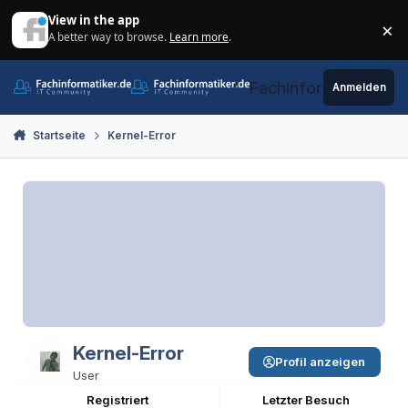
Zum Inhalt springen
View in the app
×
A better way to browse.
Learn more
.
Di
Fachinformatiker.de
Anmelden
Startseite
Kernel-Error
Kernel-Error
Profil anzeigen
User
Registriert
Letzter Besuch