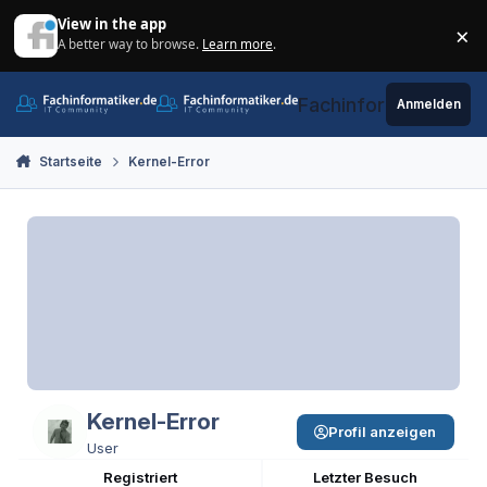
Zum Inhalt springen
View in the app
×
A better way to browse.
Learn more
.
Di
Fachinformatiker.de
Anmelden
Startseite
Kernel-Error
Kernel-Error
Profil anzeigen
User
Registriert
Letzter Besuch